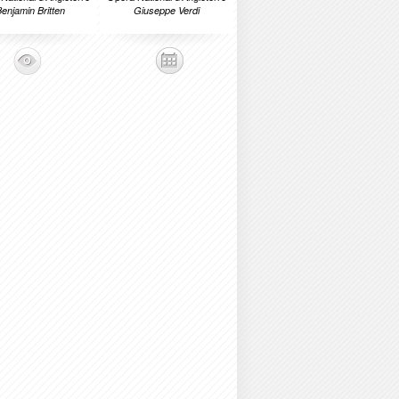
enjamin Britten
Giuseppe Verdi