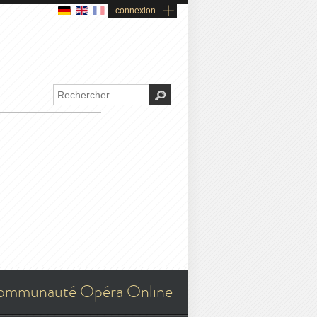
connexion
ommunauté Opéra Online