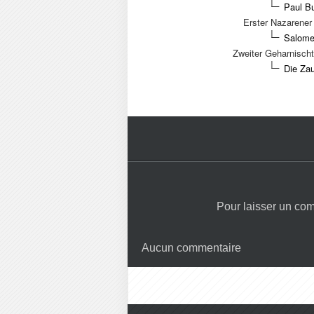
Paul Bu
Erster Nazarener
Salome 
Zweiter Geharnischt
Die Zau
Pour laisser un co
Aucun commentaire