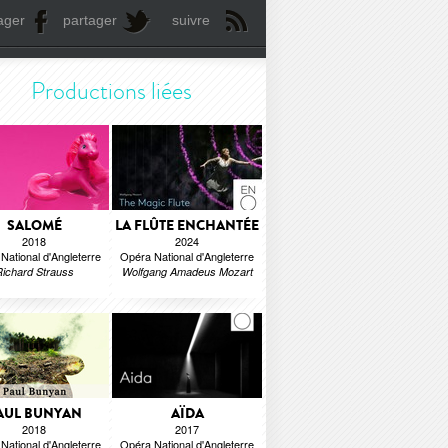
ager
partager
suivre
Productions liées
SALOMÉ
LA FLÛTE ENCHANTÉE
2018
2024
National d'Angleterre
Opéra National d'Angleterre
ichard Strauss
Wolfgang Amadeus Mozart
AUL BUNYAN
AÏDA
2018
2017
National d'Angleterre
Opéra National d'Angleterre