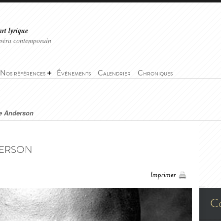
art lyrique
'opéra contemporain
Nos références
Événements
Calendrier
Chroniques
e Anderson
erson
Imprimer
C