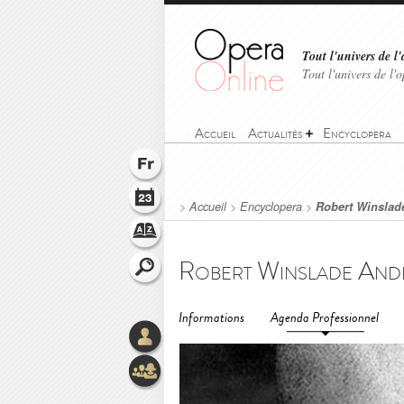
Tout l'univers de l'
Tout l'univers de l
Accueil
Actualités
Encyclopera
>
Accueil
>
Encyclopera
>
Robert Winslad
Robert Winslade And
Informations
Agenda Professionnel