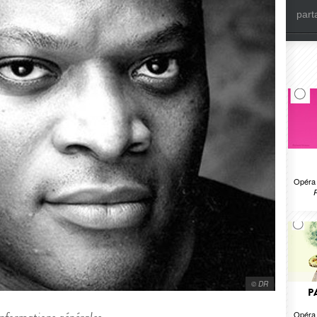
part
Opéra 
R
© DR
P
Opéra 