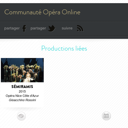
Communauté Opéra Online
partager
partager
suivre
Productions liées
SÉMIRAMIS
2015
Opéra Nice Côte d'Azur
Gioacchino Rossini