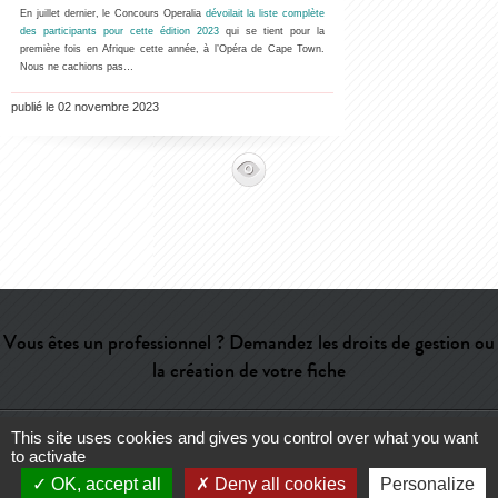
En juillet dernier, le Concours Operalia
dévoilait la liste complète
des participants pour cette édition 2023
qui se tient pour la
première fois en Afrique cette année, à l’Opéra de Cape Town.
Nous ne cachions pas…
publié le 02 novembre 2023
Vous êtes un professionnel ? Demandez les droits de gestion ou
la création de votre fiche
This site uses cookies and gives you control over what you want
Aide
-
Contact
-
Admin
-
Lexique
-
CGU
-
Qui sommes-nous ?
-
to activate
Publicité
OK, accept all
Deny all cookies
Personalize