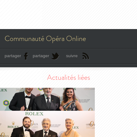
Communauté Opéra Online
partager
partager
suivre
Actualités liées