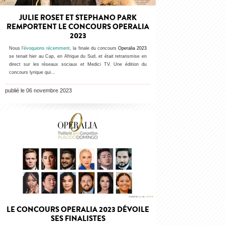
JULIE ROSET ET STEPHANO PARK
REMPORTENT LE CONCOURS OPERALIA
2023
Nous l’
évoquions récemment
,
la finale du concours
Operalia 2023
se tenait hier au Cap, en Afrique du Sud, et était retransmise en
direct sur les réseaux sociaux et Medici TV. Une édition du
concours lyrique qui…
publié le 06 novembre 2023
LE CONCOURS OPERALIA 2023 DÉVOILE
SES FINALISTES