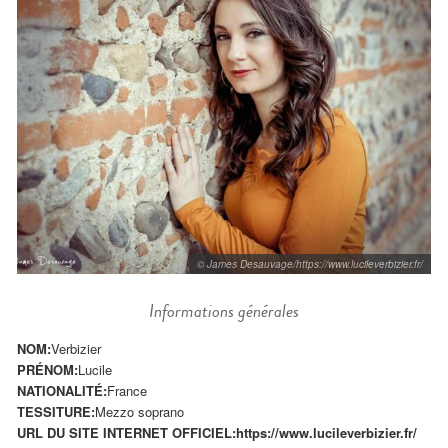
© James Desauvage/https://www.lucileverbizier.fr/
Informations générales
NOM:
Verbizier
PRÉNOM:
Lucile
NATIONALITÉ:
France
TESSITURE:
Mezzo soprano
URL DU SITE INTERNET OFFICIEL:
https://www.lucileverbizier.fr/