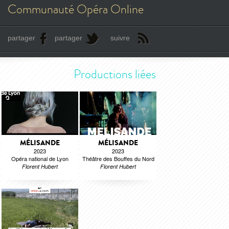
Communauté Opéra Online
partager
partager
suivre
Productions liées
MÉLISANDE
MÉLISANDE
2023
2023
Opéra national de Lyon
Théâtre des Bouffes du Nord
Florent Hubert
Florent Hubert