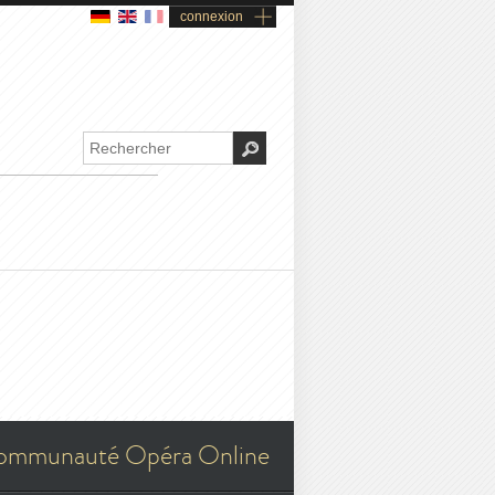
connexion
ommunauté Opéra Online