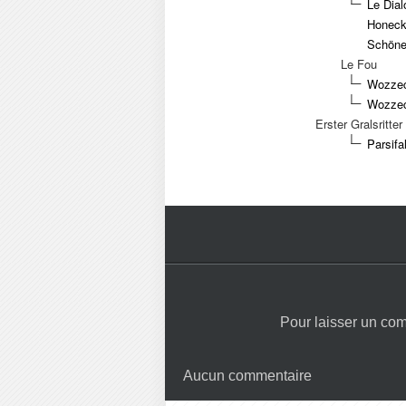
Le Dial
Honeck
Schöne,
Le Fou
Wozzeck
Wozzeck
Erster Gralsritter
Parsifa
Pour laisser un co
Aucun commentaire