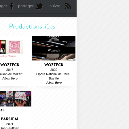
ager
partager
suivre
Productions liées
WOZZECK
WOZZECK
2017
2022
aison de Mozart
Opéra National de Paris -
Bastille
Alban Berg
Alban Berg
PARSIFAL
2021
Oper Stuttgart.