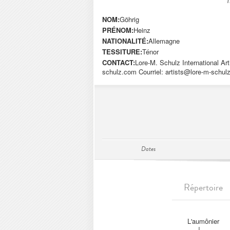
NOM:
Göhrig
PRÉNOM:
Heinz
NATIONALITÉ:
Allemagne
TESSITURE:
Ténor
CONTACT:
Lore-M. Schulz International Ar
schulz.com Courriel:
artists@lore-m-schul
Dates
Répertoire
L'aumônier