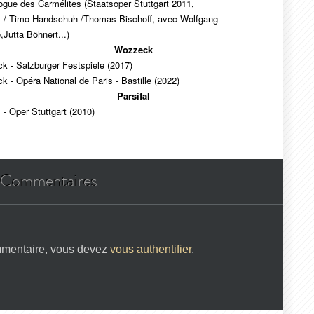
ogue des Carmélites (Staatsoper Stuttgart 2011,
 / Timo Handschuh /Thomas Bischoff, avec Wolfgang
Jutta Böhnert...)
Wozzeck
 - Salzburger Festspiele (2017)
 - Opéra National de Paris - Bastille (2022)
Parsifal
l - Oper Stuttgart (2010)
Commentaires
mmentaire, vous devez
vous authentifier
.