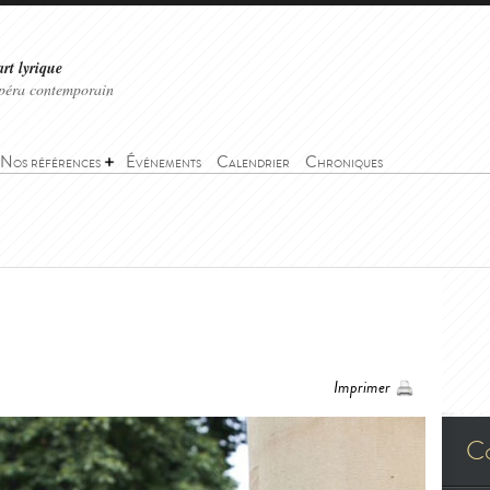
art lyrique
'opéra contemporain
Nos références
Événements
Calendrier
Chroniques
Imprimer
C