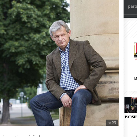
part
M
© DR