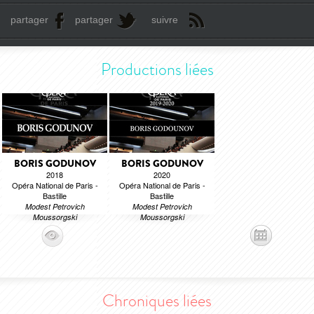
partager
partager
suivre
Productions liées
BORIS GODUNOV
BORIS GODUNOV
2018
2020
Opéra National de Paris -
Opéra National de Paris -
Bastille
Bastille
Modest Petrovich
Modest Petrovich
Moussorgski
Moussorgski
Chroniques liées