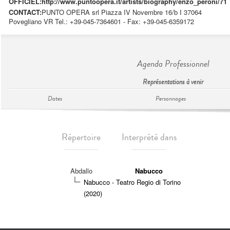
OFFICIEL:
http://www.puntoopera.it/artists/biography/enzo_peroni/71
CONTACT:
PUNTO OPERA srl Piazza IV Novembre 16/b I 37064
Povegliano VR Tel.: +39-045-7364601 - Fax: +39-045-6359172
Agenda Professionnel
Représentations à venir
Dates
Personnages
Répertoire
Interprété dans
Abdallo
Nabucco
Nabucco - Teatro Regio di Torino
(2020)