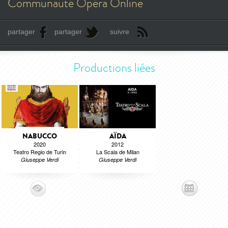
Communauté Opéra Online
partager
partager
suivre
Productions liées
NABUCCO
AÏDA
2020
2012
Teatro Regio de Turin
La Scala de Milan
Giuseppe Verdi
Giuseppe Verdi