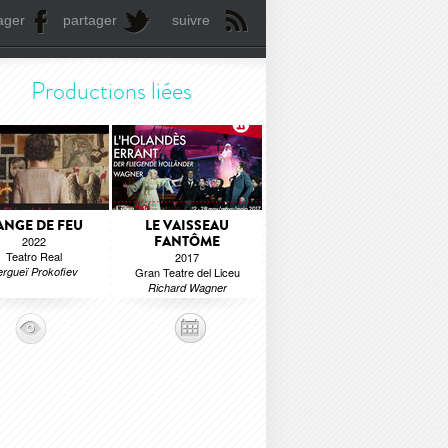
ager
partager
suivre
Productions liées
'ANGE DE FEU
LE VAISSEAU
FANTÔME
2022
Teatro Real
2017
ergueï Prokofiev
Gran Teatre del Liceu
Richard Wagner