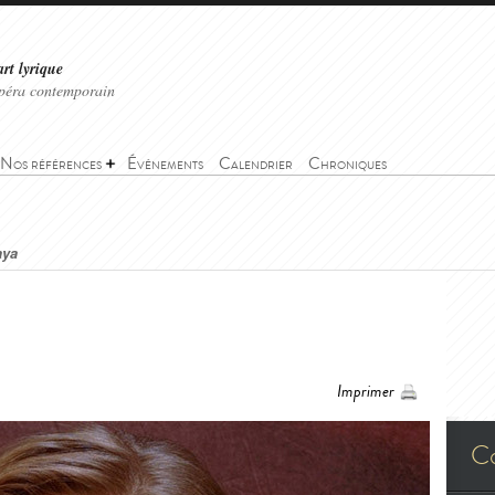
art lyrique
'opéra contemporain
Nos références
Événements
Calendrier
Chroniques
aya
Imprimer
C