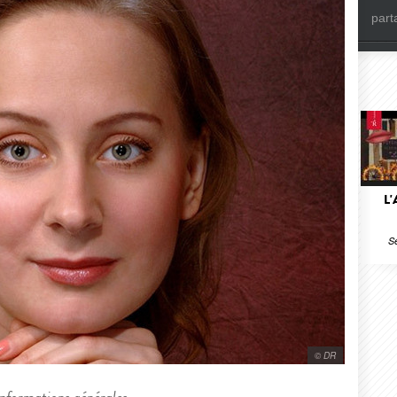
part
L
S
© DR