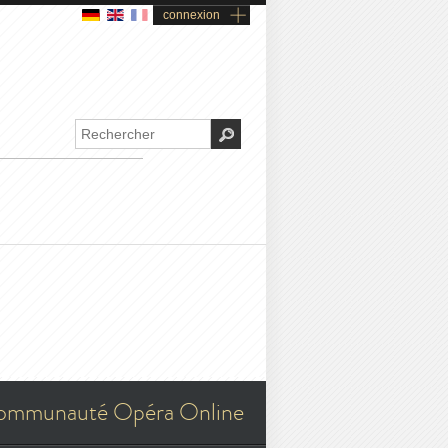
connexion
ommunauté Opéra Online