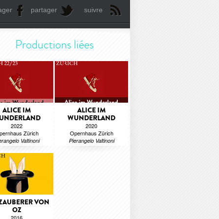
ager
partager
suivre
Productions liées
ALICE IM
ALICE IM
UNDERLAND
WUNDERLAND
2022
2020
pernhaus Zürich
Opernhaus Zürich
erangelo Valtinoni
Pierangelo Valtinoni
 ZAUBERER VON
OZ
2016