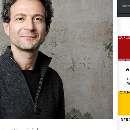
part
W
O
Pi
DER