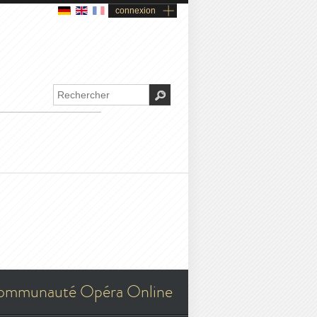
connexion
ommunauté Opéra Online