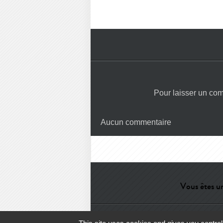
Pour laisser un co
Aucun commentaire
Vous êtes un
Aide
-
Contact
-
Admin
-
Lexiqu