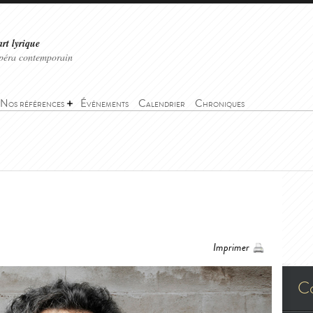
art lyrique
'opéra contemporain
Nos références
Événements
Calendrier
Chroniques
Imprimer
C