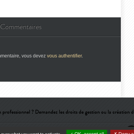
Commentaires
mmentaire, vous devez
vous authentifier
.
 professionnel ? Demandez les droits de gestion ou la création d
e
-
CGU
-
Qui sommes-nous ?
-
Publicité