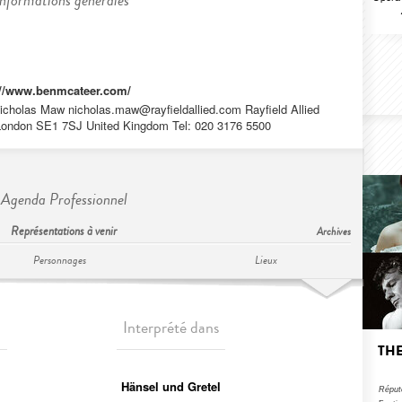
Informations générales
://www.benmcateer.com/
 Nicholas Maw
nicholas.maw@rayfieldallied.com
Rayfield Allied
 London SE1 7SJ United Kingdom Tel: 020 3176 5500
Agenda Professionnel
Représentations à venir
Archives
Personnages
Lieux
Interprété dans
THE
Hänsel und Gretel
Réput