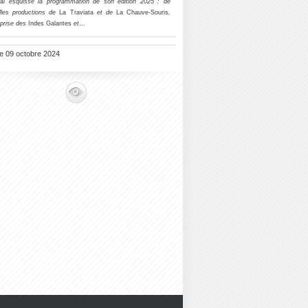
al
esquisse la programmation de son édition 2025 : de
lles productions de
La Traviata
et de
La Chauve-Souris
,
eprise des
Indes Galantes
et
…
le 09 octobre 2024