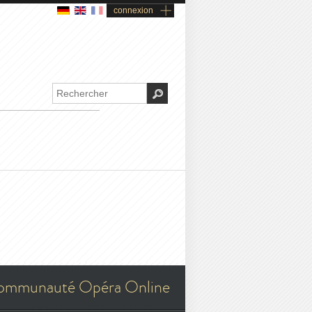
connexion
ommunauté Opéra Online