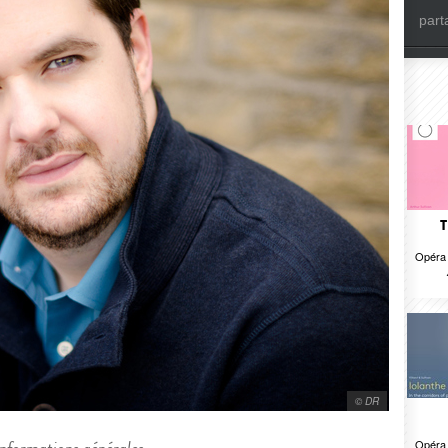
part
T
Opéra 
© DR
Opéra 