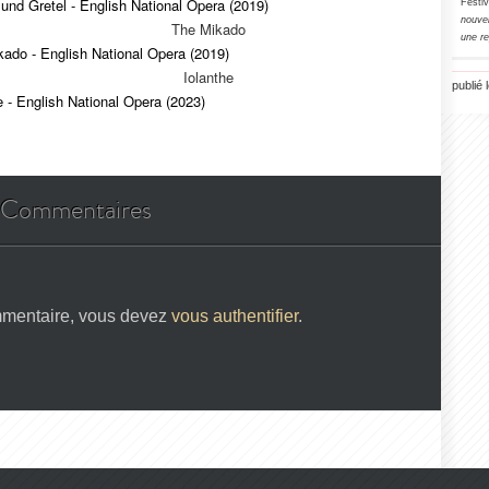
und Gretel - English National Opera (2019)
Festiv
nouve
The Mikado
une r
ado - English National Opera (2019)
Iolanthe
publié 
e - English National Opera (2023)
Commentaires
mmentaire, vous devez
vous authentifier
.