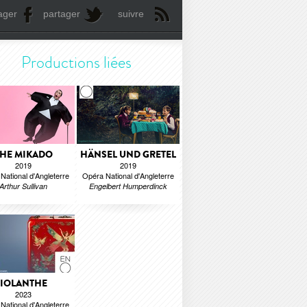
ager
partager
suivre
Productions liées
HE MIKADO
HÄNSEL UND GRETEL
2019
2019
National d'Angleterre
Opéra National d'Angleterre
Arthur Sullivan
Engelbert Humperdinck
IOLANTHE
2023
National d'Angleterre