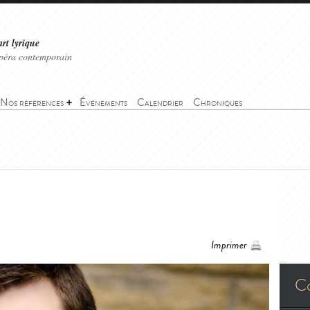
art lyrique
'opéra contemporain
Nos références
Événements
Calendrier
Chroniques
Imprimer
C