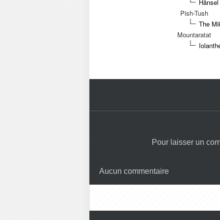
Hänsel 
Pish-Tush
The Mik
Mountaratat
Iolanth
Pour laisser un co
Aucun commentaire