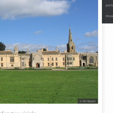
part
Moye
© Tim Heaton