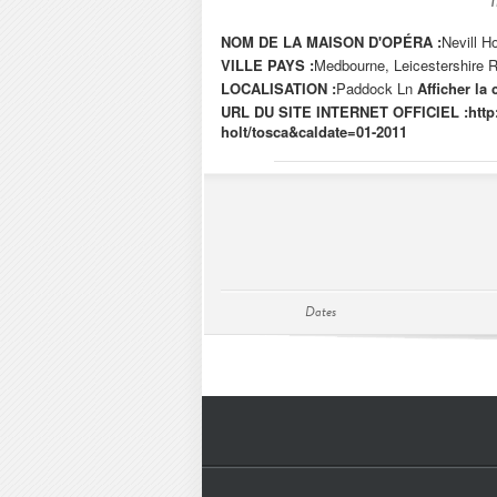
NOM DE LA MAISON D'OPÉRA :
Nevill Ho
VILLE PAYS :
Medbourne, Leicestershire 
LOCALISATION :
Paddock Ln
Afficher la 
URL DU SITE INTERNET OFFICIEL :
http
holt/tosca&caldate=01-2011
Dates