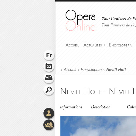
Tout l'univers de l'
Tout l'univers de l
Accueil
Actualités
Encyclopera
>
Accueil
>
Encyclopera
>
Nevill Holt
Nevill Holt - Nevill 
Informations
Description
Calen