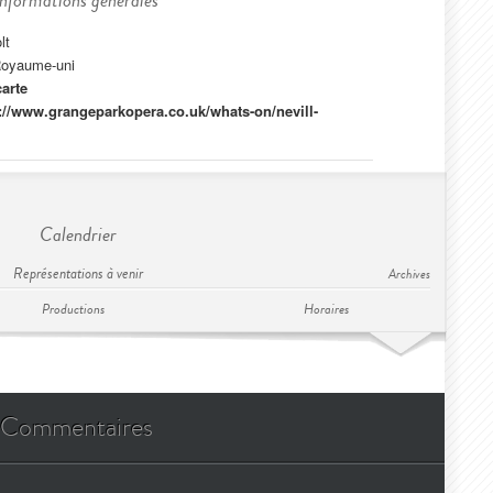
Informations générales
lt
Royaume-uni
carte
://www.grangeparkopera.co.uk/whats-on/nevill-
Calendrier
Représentations à venir
Archives
Productions
Horaires
Commentaires