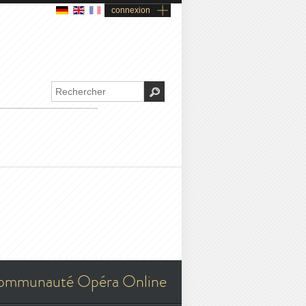
connexion
ommunauté Opéra Online