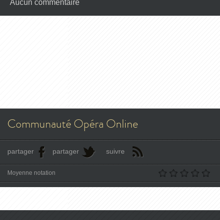
Aucun commentaire
Communauté Opéra Online
partager
partager
suivre
Moyenne notation