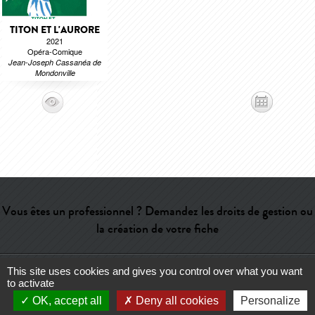
TITON ET L'AURORE
2021
Opéra-Comique
Jean-Joseph Cassanéa de
Mondonville
Vous êtes un professionnel ? Demandez les droits de gestion ou
la création de votre fiche
This site uses cookies and gives you control over what you want
Aide
-
Contact
-
Admin
-
Lexique
-
CGU
-
Qui sommes-nous ?
-
to activate
Publicité
OK, accept all
Deny all cookies
Personalize