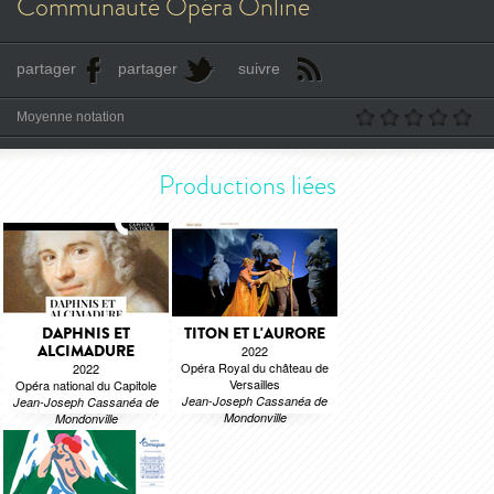
Communauté Opéra Online
partager
partager
suivre
Moyenne notation
Productions liées
DAPHNIS ET
TITON ET L'AURORE
ALCIMADURE
2022
Opéra Royal du château de
2022
Versailles
Opéra national du Capitole
Jean-Joseph Cassanéa de
Jean-Joseph Cassanéa de
Mondonville
Mondonville