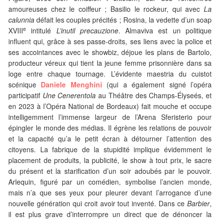
amoureuses chez le coiffeur ; Basilio le rockeur, qui avec
La
calunnia
défait les couples précités ; Rosina, la vedette d’un soap
e
XVIII
intitulé
L’inutil precauzione
. Almaviva est un politique
influent qui, grâce à ses passe-droits, ses liens avec la police et
ses accointances avec le showbiz, déjoue les plans de Bartolo,
producteur véreux qui tient la jeune femme prisonnière dans sa
loge entre chaque tournage. L’évidente maestria du cuistot
scénique
Daniele Menghini
(qui a également signé l’opéra
participatif
Une Cenerentola
au Théâtre des Champs-Élyseés, et
en 2023 à l’Opéra National de Bordeaux) fait mouche et occupe
intelligemment l’immense largeur de l’Arena Sferisterio pour
épingler le monde des médias. Il égrène les relations de pouvoir
et la capacité qu’a le petit écran à détourner l’attention des
citoyens. La fabrique de la stupidité implique évidemment le
placement de produits, la publicité, le show à tout prix, le sacre
du présent et la starification d’un soir adoubés par le pouvoir.
Arlequin, figuré par un comédien, symbolise l’ancien monde,
mais n’a que ses yeux pour pleurer devant l’arrogance d’une
nouvelle génération qui croit avoir tout inventé. Dans ce
Barbier
,
il est plus grave d’interrompre un direct que de dénoncer la