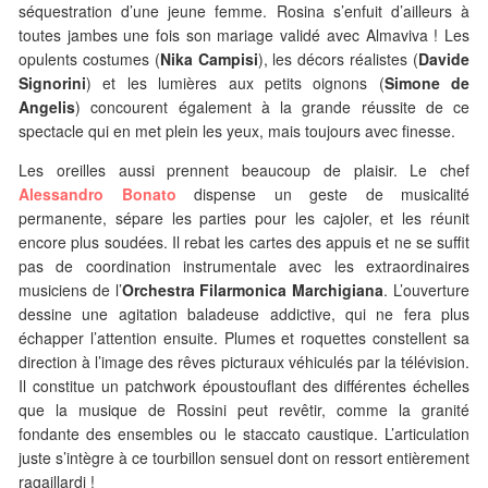
séquestration d’une jeune femme. Rosina s’enfuit d’ailleurs à
toutes jambes une fois son mariage validé avec Almaviva ! Les
opulents costumes (
Nika Campisi
), les décors réalistes (
Davide
Signorini
) et les lumières aux petits oignons (
Simone de
Angelis
) concourent également à la grande réussite de ce
spectacle qui en met plein les yeux, mais toujours avec finesse.
Les oreilles aussi prennent beaucoup de plaisir. Le chef
Alessandro Bonato
dispense un geste de musicalité
permanente, sépare les parties pour les cajoler, et les réunit
encore plus soudées. Il rebat les cartes des appuis et ne se suffit
pas de coordination instrumentale avec les extraordinaires
musiciens de l’
Orchestra Filarmonica Marchigiana
. L’ouverture
dessine une agitation baladeuse addictive, qui ne fera plus
échapper l’attention ensuite. Plumes et roquettes constellent sa
direction à l’image des rêves picturaux véhiculés par la télévision.
Il constitue un patchwork époustouflant des différentes échelles
que la musique de Rossini peut revêtir, comme la granité
fondante des ensembles ou le staccato caustique. L’articulation
juste s’intègre à ce tourbillon sensuel dont on ressort entièrement
ragaillardi !