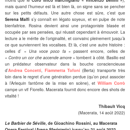
moins que le
Coro lirico marchigiano « Vincenzo Bellini »
),
mais quand l’humeur est là et bien là, on signe sans se pencher
sur les petits défauts. Une autre chose est sûre, c’est que
Serena Malfi
s’y connaît en légato soyeux, et en pulpe de note
bienfaitrice. Rosina devient ainsi une protagoniste blasée et
occupée par ses pensées, qui réussit cependant à émouvoir. La
lecture a le mérite de l’originalité, et convainc pleinement jusqu’à
ce que surviennent les vocalises. Et là, c’est une autre histoire :
celles d’ «
Una voce poco fa
» passent encore, celles de
«
Contro un cor che accende amore
» tombent à côté. Basilio est
un prédateur observateur dans la bouche consciencieuse
d’
Andrea Concetti
,
Fiammetta Tofoni
(Berta) transporte très
loin dans le regret d’une génération perdue (qu’on peut associer
à l’Arlequin fantôme de la mise en scène), et
William Corrò
campe un vif Fiorello. Macerata fournit donc encore des shots de
vitalité !
Thibault Vicq
(Macerata, 14 août 2022)
Le Barbier de Séville
, de Gioachino Rossini, au Macerata
Opera Festival (Arena Sferisterio) jusqu’au 21 août 2022