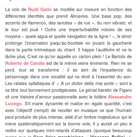
La voix de
Ruzil Gatin
se modèle sur mesure en fonction des
différentes identités que prend Almaviva. Une base pop, des
accents de flamenco, des lancées « de rue », du
non vibrato
, et
le tour est joué ! Outre une imperturbabilité notoire de ses
moyens – quels aigus et quelle navigation de la ligne ! –, le ténor
prolonge l’incarnation jusqu’au-boutiste en jouant la gaucherie
dans la partie intrinsèque du chant. Il happe l’auditoire et ne le
lâche plus. C’est ce qu’on appelle un carton plein ! Le Bartolo de
Roberto de Candia
est de la même veine éminente. Rien ne se
perd, tout se transforme : il se sert de l’impatience du
personnage dans une vocalité qui va droit à l’essentiel du son.
Les rafales syllabiques d’ «
A un dottor della mia sorte
» sont à
ce titre tout bonnement prodigieuses. Le génial baratin de Figaro
vit une histoire d’amour passionnelle avec le folâtre
Alessandro
Luongo
. S’il marie dynamite et malice en égale quantité, c’est
avec l’objectif (rempli) de recoller en musique ce que l’humain
peut produire de plus intense, aidé d’un timbre majestueux qui le
mène systématiquement sur la bonne voie. Il y aurait un peu à
redire sur quelques mini-retards d’attaques (quoique beaucoup