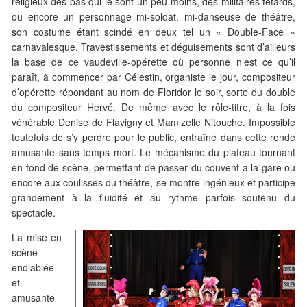
religieux des bas qui le sont un peu moins, des militaires fêtards,
ou encore un personnage mi-soldat, mi-danseuse de théâtre,
son costume étant scindé en deux tel un « Double-Face »
carnavalesque. Travestissements et déguisements sont d’ailleurs
la base de ce vaudeville-opérette où personne n’est ce qu’il
paraît, à commencer par Célestin, organiste le jour, compositeur
d’opérette répondant au nom de Floridor le soir, sorte du double
du compositeur Hervé. De même avec le rôle-titre, à la fois
vénérable Denise de Flavigny et Mam’zelle Nitouche. Impossible
toutefois de s’y perdre pour le public, entraîné dans cette ronde
amusante sans temps mort. Le mécanisme du plateau tournant
en fond de scène, permettant de passer du couvent à la gare ou
encore aux coulisses du théâtre, se montre ingénieux et participe
grandement à la fluidité et au rythme parfois soutenu du
spectacle.
La mise en
scène
endiablée
et
amusante