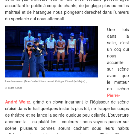
accueillant le public à coup de chants, de jonglage plus ou moins
maîtrisé et de harangue nous plongeant derechef dans l’univers
du spectacle qui nous attendait.
Une fois
dans la
salle, c’est
un coq qui
nous
accueille
sur scène
avant que
le metteur
Lara Neumann (Mam’zelle Nitouche) et Philippe Girard (le Major) ;
en scène
© Marc Ginot
Pierre-
André Weitz
, grimé en clown incarnant le Régisseur de scène
croisé dans le hall quelques instants plus tôt, ne frappe les coups
de théâtre et ne lance la soirée quelque peu délurée. L’ouverture
annonce la – ou plutôt les – couleurs : nous voyons passer sur
scène plusieurs bonnes sœurs cachant sous leurs habits