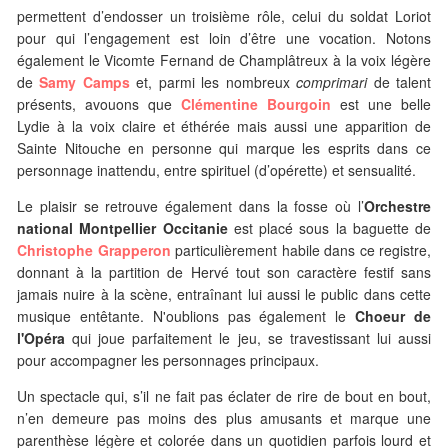
permettent d’endosser un troisième rôle, celui du soldat Loriot
pour qui l’engagement est loin d’être une vocation. Notons
également le Vicomte Fernand de Champlâtreux à la voix légère
de
Samy Camps
et, parmi les nombreux
comprimari
de talent
présents, avouons que
Clémentine Bourgoin
est une belle
Lydie à la voix claire et éthérée mais aussi une apparition de
Sainte Nitouche en personne qui marque les esprits dans ce
personnage inattendu, entre spirituel (d’opérette) et sensualité.
Le plaisir se retrouve également dans la fosse où l’
Orchestre
national Montpellier Occitanie
est placé sous la baguette de
Christophe Grapperon
particulièrement habile dans ce registre,
donnant à la partition de Hervé tout son caractère festif sans
jamais nuire à la scène, entraînant lui aussi le public dans cette
musique entêtante. N'oublions pas également le
Choeur de
l'Opéra
qui joue parfaitement le jeu, se travestissant lui aussi
pour accompagner les personnages principaux.
Un spectacle qui, s’il ne fait pas éclater de rire de bout en bout,
n’en demeure pas moins des plus amusants et marque une
parenthèse légère et colorée dans un quotidien parfois lourd et