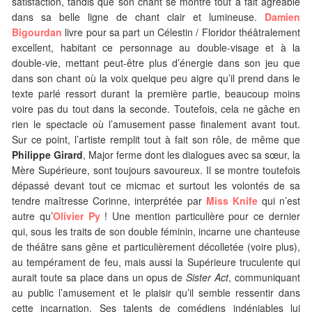
satisfaction, tandis que son chant se montre tout à fait agréable
dans sa belle ligne de chant clair et lumineuse.
Damien
Bigourdan
livre pour sa part un Célestin / Floridor théâtralement
excellent, habitant ce personnage au double-visage et à la
double-vie, mettant peut-être plus d’énergie dans son jeu que
dans son chant où la voix quelque peu aigre qu’il prend dans le
texte parlé ressort durant la première partie, beaucoup moins
voire pas du tout dans la seconde. Toutefois, cela ne gâche en
rien le spectacle où l’amusement passe finalement avant tout.
Sur ce point, l’artiste remplit tout à fait son rôle, de même que
Philippe Girard
, Major ferme dont les dialogues avec sa sœur, la
Mère Supérieure, sont toujours savoureux. Il se montre toutefois
dépassé devant tout ce micmac et surtout les volontés de sa
tendre maîtresse Corinne, interprétée par
Miss Knife
qui n’est
autre qu’
Olivier Py
! Une mention particulière pour ce dernier
qui, sous les traits de son double féminin, incarne une chanteuse
de théâtre sans gêne et particulièrement décolletée (voire plus),
au tempérament de feu, mais aussi la Supérieure truculente qui
aurait toute sa place dans un opus de
Sister Act
, communiquant
au public l’amusement et le plaisir qu’il semble ressentir dans
cette incarnation. Ses talents de comédiens indéniables lui