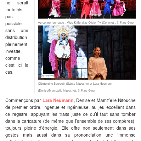
ne serait
toutefois
pas
possible
Au centre, en rouge : Miss Knife alias Olivier Py (Corinne) ; © Marc Ginot
sans une
distribution
pleinement
investie,
comme
c’est ici le
cas.
Clémentine Bourgoin (Sainte Nitouche) et Lara Neumann
(Denise/Mam’zelle Nitouche); © Marc Ginot
Commençons par
Lara Neumann
, Denise et Mamz’elle Nitouche
de premier ordre, ingénue et ingénieuse, au jeu excellent dans
ce registre, appuyant les traits juste ce qu’il faut sans tomber
dans la caricature (de même que l’ensemble de ses compères),
toujours pleine d’énergie. Elle offre non seulement dans ses
gestes mais aussi dans sa prononciation une immense