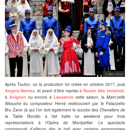
© Marc Ginot
Après Toulon, où la production fut créée en octobre 2017, puis
Angers-Nantes
, et avant d’être reprise
à Rouen dès vendredi
,
à
Avignon
ou encore à
Lausanne
cette saison, la
Mam’zelle
Nitouche
du compositeur Hervé redécouvert par le Palazzetto
Bru Zane (à qui l’on doit également le succès des
Chevaliers de
la Table Ronde
) a fait halte ce weekend pour trois
représentations à l’Opéra de Montpellier. Le spectacle
commençait d’ailleurs dès le hall avec certains personnages