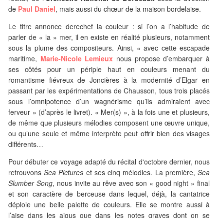
de
Paul Daniel
, mais aussi du chœur de la maison bordelaise.
Le titre annonce derechef la couleur : si l’on a l’habitude de
parler de « la » mer, il en existe en réalité plusieurs, notamment
sous la plume des compositeurs. Ainsi, « avec cette escapade
maritime,
Marie-Nicole Lemieux
nous propose d’embarquer à
ses côtés pour un périple haut en couleurs menant du
romantisme fiévreux de Joncières à la modernité d’Elgar en
passant par les expérimentations de Chausson, tous trois placés
sous l’omnipotence d’un wagnérisme qu’ils admiraient avec
ferveur » (d’après le livret). « Mer(s) », à la fois une et plusieurs,
de même que plusieurs mélodies composent une œuvre unique,
ou qu’une seule et même interprète peut offrir bien des visages
différents…
Pour débuter ce voyage adapté du récital d'octobre dernier, nous
retrouvons
Sea Pictures
et ses cinq mélodies. La première,
Sea
Slumber Song
, nous invite au rêve avec son « good night » final
et son caractère de berceuse dans lequel, déjà, la cantatrice
déploie une belle palette de couleurs. Elle se montre aussi à
l’aise dans les aigus que dans les notes graves dont on se