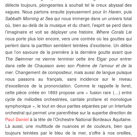
délecte toujours, plongeantes à souhait tel le creux abyssal des
vagues. Nous partons ensuite joyeusement pour
In Haven
, puis
Sabbath Morning at Sea
qui nous immerge dans un univers total
où, bien au-delà de la musique et du chant, l’esprit se perd dans
l’imaginaire et voit se déployer une histoire.
Where Corals Lie
nous porte plus loin encore, vers une contrée où les gouttes qui
perlent dans la partition semblent teintées d’exotisme. Un délice
que l’on savoure de la première à la dernière goutte avant que
The Swimmer
ne vienne terminer cette ère Elgar pour entrer
dans celle de Chausson avec son
Poème de l’amour et de la
mer
. Changement de compositeur, mais aussi de langue puisque
nous passons au français, sans incidence sur le niveau
d'excellence de la prononciation. Comme le rappelle le livret,
cette pièce créée en 1893 propose une « fusion rare (…) entre
cycle de mélodies orchestrées, cantate profane et monologue
symphonique », le tout en deux parties séparées par un Interlude
orchestral qui permet une parenthèse sur la superbe direction de
Paul Daniel
à la tête de l’Orchestre National Bordeaux Aquitaine.
Là aussi, une multitude de nuances et de couleurs, bien que
toujours teintées par le bleu de la mer, s’offre à nos oreilles,