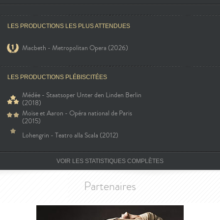
LES PRODUCTIONS LES PLUS ATTENDUES
Macbeth - Metropolitan Opera (2026)
LES PRODUCTIONS PLÉBISCITÉES
Médée - Staatsoper Unter den Linden Berlin
(2018)
Moïse et Aaron - Opéra national de Paris
(2015)
Lohengrin - Teatro alla Scala (2012)
VOIR LES STATISTIQUES COMPLÈTES
Partenaires