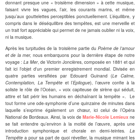
donnant presque une « troisième dimension » à cette musique,
faisant vivre les vagues, l’air, les courants marins, et même
jusqu’aux gouttelettes perceptibles ponctuellement. L’équilibre, y
compris dans le déséquilibre des tempêtes, est une merveille et
un trait fort appréciable qui permet de ne jamais oublier ni la voix,
ni la musique.
Après les turpitudes de la troisième partie du
Poème de l’amour
et de la mer,
nous embarquons pour la dernière étape de notre
voyage :
La Mer
, de Victorin Joncières, composée en 1881 et qui
fait ici l'objet d'un premier enregistrement mondial. Divisée en
quatre parties versifiées par Edouard Guinand (
Le Calme,
Contemplation, La Tempête
et l’
Epilogue
), l’œuvre confie à la
soliste le rôle de l’Océan, « voix capiteuse de sirène qui séduit,
attire et fait périr les humains en déchaînant la tempête ». Le
tout forme une ode-symphonie d’une quinzaine de minutes dans
laquelle s’exprime également un chœur, ici celui de l’Opéra
National de Bordeaux. Ainsi, la voix de
Marie-Nicole Lemieux
ne
se fait entendre qu’environ à la moitié de l’œuvre, après une
introduction symphonique et chorale en demi-teintes
. La
Tempête
a pour sa part de quoi réveiller, la musique mimant les