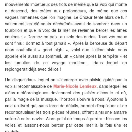
mouvements impétueux des flots de même que la voix qui monte
et descend, des crêtes aux profondeurs, de même que ces
vagues immenses que l’on imagine. Le Chœur tente alors de fuir
vainement les éléments déchaînés avant de sombrer dans un
tourbillon et que la voix de la mer ne revienne bercer les âmes
coulées : « Dormez en paix, au sein des ondes. Tous vos maux
sont finis : dormez à tout jamais ». Après la berceuse du départ
nous souhaitant « good night », voici que l’ultime piste nous
appelle elle aussi au sommeil, un « calme après la tempête » et
les tumultes de ce voyage maritime… dans lequel on
replongerait déjà avec délice !
Un disque dans lequel on s'immerge avec plaisir, guidé par la
voix si reconnaissable de
Marie-Nicole Lemieux
, dans lequel les
aléas météorologiques deviennent des plaisirs d’écoute et où,
par la magie de la musique, l’horizon s’ouvre à nous. Ajoutons à
cela un livret qui, sans force de détails, permet d’expliquer et de
recontextualiser les trois pièces réunies, offrant ainsi une amarre
solide à notre navire. Alors point de temps à perdre : hissons les
voiles et laissons-nous bercer par cette mer à la fois une et
plurielle…