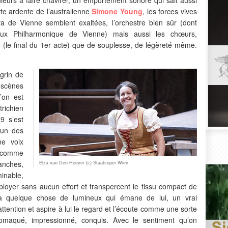
tte ardente de l’australienne
Simone Young
, les forces vives
a de Vienne semblent exaltées, l’orchestre bien sûr (dont
eux Philharmonique de Vienne) mais aussi les chœurs,
é (le final du 1er acte) que de souplesse, de légèreté même.
grin de
cènes
’on est
trichien
9 s’est
 un des
ne voix
n comme
anches,
Elza van Den Heever (c) Staatsoper Wien
minable,
loyer sans aucun effort et transpercent le tissu compact de
la quelque chose de lumineux qui émane de lui, un vrai
’attention et aspire à lui le regard et l’écoute comme une sorte
omaqué, impressionné, conquis. Avec le sentiment qu’on