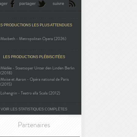
ager
partager
suivre
ES PRODUCTIONS LES PLUS ATTENDUES
Macbeth - Metropolitan Opera (2026)
LES PRODUCTIONS PLÉBISCITÉES
Médée - Staatsoper Unter den Linden Berlin
(2018)
Moïse et Aaron - Opéra national de Paris
(2015)
Lohengrin - Teatro alla Scala (2012)
VOIR LES STATISTIQUES COMPLÈTES
Partenaires