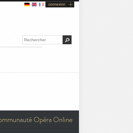
connexion
ommunauté Opéra Online