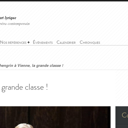
art lyrique
'opéra contemporain
Nos références
Événements
Calendrier
Chroniques
hengrin à Vienne, la grande classe !
 grande classe !
C