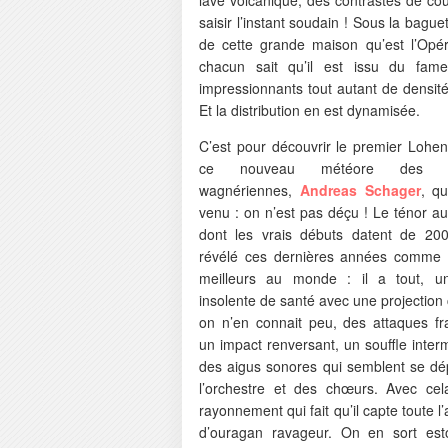
saisir l’instant soudain ! Sous la bague
de cette grande maison qu’est l’Opér
chacun sait qu’il est issu du fam
impressionnants tout autant de densit
Et la distribution en est dynamisée.
C’est pour découvrir le premier Lohen
ce nouveau météore des s
wagnériennes,
Andreas Schager
, qu
venu : on n’est pas déçu ! Le ténor au
dont les vrais débuts datent de 200
révélé ces dernières années comme
meilleurs au monde : il a tout, u
insolente de santé avec une projectio
on n’en connait peu, des attaques fr
un impact renversant, un souffle inter
des aigus sonores qui semblent se dép
l’orchestre et des chœurs. Avec ce
rayonnement qui fait qu’il capte toute l
d’ouragan ravageur. On en sort est