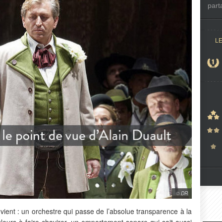
part
L
© DR
l vient : un orchestre qui passe de l’absolue transparence à la
leurs à faire chavirer, un emportement sonore qui sait aussi