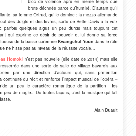
bloc de violence âpre en même temps que
brute déchirée parce qu’humilié. D’autant qu’il
ifiante, sa femme Ortrud, qui le domine : la mezzo allemande
ut des doigts et des lèvres, sorte de Bette Davis à la voix
c parfois quelques aigus un peu durcis mais toujours cet
nt qui exprime ce désir de pouvoir et lui donne sa force
mptueuse de la basse coréenne
Kwangchul Youn
dans le rôle
ue ne hisse pas au niveau de la réussite vocale…
eas Homoki
n’est pas nouvelle (elle date de 2014) mais elle
 resserrée dans une sorte de salle de village bavarois aux
rtée par une direction d’acteurs qui, sans prétention
a continuité du récit et renforce l’impact musical de l’opéra –
de un peu le caractère romantique de la partition : les
 peu de magie... De toutes façons, c’est la musique qui fait
lasse.
Alain Duault