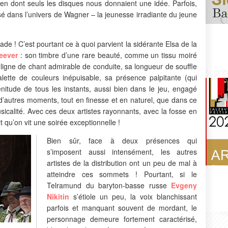
en dont seuls les disques nous donnaient une idée. Parfois,
sé dans l’univers de Wagner – la jeunesse irradiante du jeune
nade ! C’est pourtant ce à quoi parvient la sidérante Elsa de la
eever
: son timbre d’une rare beauté, comme un tissu moiré
a ligne de chant admirable de conduite, sa longueur de souffle
palette de couleurs inépuisable, sa présence palpitante (qui
itude de tous les instants, aussi bien dans le jeu, engagé
 d’autres moments, tout en finesse et en naturel, que dans ce
sicalité. Avec ces deux artistes rayonnants, avec la fosse en
t qu’on vit une soirée exceptionnelle !
Bien sûr, face à deux présences qui
s’imposent aussi intensément, les autres
artistes de la distribution ont un peu de mal à
atteindre ces sommets ! Pourtant, si le
Telramund du baryton-basse russe
Evgeny
Nikitin
s’étiole un peu, la voix blanchissant
parfois et manquant souvent de mordant, le
personnage demeure fortement caractérisé,