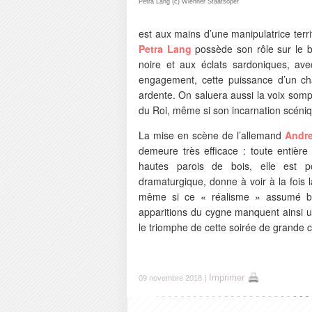
Petra Lang (c) Wienner Staatsoper
est aux mains d’une manipulatrice terr
Petra Lang
possède son rôle sur le bo
noire et aux éclats sardoniques, ave
engagement, cette puissance d’un cha
ardente. On saluera aussi la voix so
du Roi, même si son incarnation scéniq
La mise en scène de l’allemand
Andr
demeure très efficace : toute entière
hautes parois de bois, elle est po
dramaturgique, donne à voir à la fois l
même si ce « réalisme » assumé bri
apparitions du cygne manquent ainsi un
le triomphe de cette soirée de grande c
Imprimer
09 novembre 2018
|