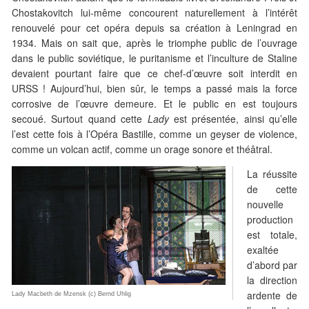
Chostakovitch lui-même concourent naturellement à l’intérêt
renouvelé pour cet opéra depuis sa création à Leningrad en
1934. Mais on sait que, après le triomphe public de l’ouvrage
dans le public soviétique, le puritanisme et l’inculture de Staline
devaient pourtant faire que ce chef-d’œuvre soit interdit en
URSS ! Aujourd’hui, bien sûr, le temps a passé mais la force
corrosive de l’œuvre demeure. Et le public en est toujours
secoué. Surtout quand cette
Lady
est présentée, ainsi qu’elle
l’est cette fois à l’Opéra Bastille, comme un geyser de violence,
comme un volcan actif, comme un orage sonore et théâtral.
La réussite
de cette
nouvelle
production
est totale,
exaltée
d’abord par
la direction
ardente de
Lady Macbeth de Mzensk (c) Bernd Uhlig