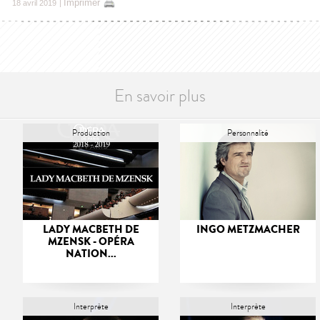
Imprimer
18 avril 2019
|
En savoir plus
Production
Personnalité
LADY MACBETH DE
INGO METZMACHER
MZENSK - OPÉRA
NATION...
Interprète
Interprète