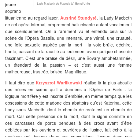
jeune
Lady Macbeth de Mzensk (c) Bernd Uhlig
soprano
lituanienne au regard laser,
Ausriné Stundyté
, la Lady Macbeth
de cet opéra infernal, proprement hallucinante autant vocalement
que scéniquement. On a rarement vu et entendu cela sur la
scène de l’Opéra Bastille, une intensité, une vérité, une cruauté,
une folie sexuelle aspirée par la mort : la voix brûle, déchire,
hante, passant de la raucité au feulement avec quelque chose de
fascinant. C’est une braise de désir, une Bovary amphétaminée,
un étendard de la passion – et c’est aussi une femme
malheureuse, frustrée, brisée. Magnifique.
Il faut dire que
Krzysztof Warlikowski
réalise là la plus aboutie
des mises en scène qu’il a données à l’Opéra de Paris : la
logique mortifère y est inscrite d’emblée, en même temps que les
obsessions de cette madone des abattoirs qu’est Katerina, cette
Lady sans Macbeth, dont le chemin de croix est un chemin de
mort. Car cette présence de la mort, dont le signe consiste en
ces carcasses de porcs pendues à des crocs avant d’être
débitées par les ouvriers et ouvrières de l’usine, fait écho à la
musique qui, jusque dans ses convulsions, jusque dans ses