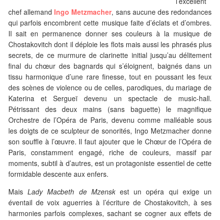
l’excellent
chef allemand
Ingo Metzmacher
, sans aucune des redondances
qui parfois encombrent cette musique faite d’éclats et d’ombres.
Il sait en permanence donner ses couleurs à la musique de
Chostakovitch dont il déploie les flots mais aussi les phrasés plus
secrets, de ce murmure de clarinette initial jusqu’au délitement
final du chœur des bagnards qui s’éloignent, baignés dans un
tissu harmonique d’une rare finesse, tout en poussant les feux
des scènes de violence ou de celles, parodiques, du mariage de
Katerina et Sergueï devenu un spectacle de music-hall.
Pétrissant des deux mains (sans baguette) le magnifique
Orchestre de l’Opéra de Paris, devenu comme malléable sous
les doigts de ce sculpteur de sonorités, Ingo Metzmacher donne
son souffle à l’œuvre. Il faut ajouter que le Chœur de l’Opéra de
Paris, constamment engagé, riche de couleurs, massif par
moments, subtil à d’autres, est un protagoniste essentiel de cette
formidable descente aux enfers.
Mais
Lady Macbeth de Mzensk
est un opéra qui exige un
éventail de voix aguerries à l’écriture de Chostakovitch, à ses
harmonies parfois complexes, sachant se cogner aux effets de