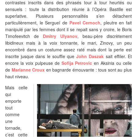
contrastes inscrits dans des phrasés tour à tour heurtés ou
sensuels : toute la distribution réunie à l’Opéra Bastille est
superlative. Plusieurs personnalités s’en détachent
particulièrement, le Sergueï de
Pavel Cernoch
, pleutre en fait
manipulé par les femmes dont il se repait sans y croire, le Boris
Timofeevitch de
Dmitry Ulyanov
, beau-père discrètement
libidineux mais à la voix tonnante, le mari, Zinovy, un peu
encombré dans un costume assez raté mais dont la perte est
inscrite jusque dans le souffle que
John Daszak
sait effiler. Et
encore la voix pulpeuse de
Sofija Petrovic
en Aksinia ou celle
de
Marianne Croux
en bagnarde émouvante : tous sont au plus
haut niveau.
Mais celle
qui
emporte
tout
comme
une
tornade,
c’est cette