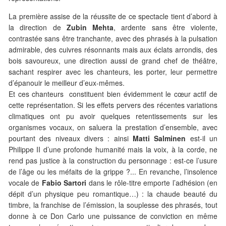
La première assise de la réussite de ce spectacle tient d’abord à
la direction de
Zubin Mehta
, ardente sans être violente,
contrastée sans être tranchante, avec des phrasés à la pulsation
admirable, des cuivres résonnants mais aux éclats arrondis, des
bois savoureux, une direction aussi de grand chef de théâtre,
sachant respirer avec les chanteurs, les porter, leur permettre
d’épanouir le meilleur d’eux-mêmes.
Et ces chanteurs constituent bien évidemment le cœur actif de
cette représentation. Si les effets pervers des récentes variations
climatiques ont pu avoir quelques retentissements sur les
organismes vocaux, on saluera la prestation d’ensemble, avec
pourtant des niveaux divers : ainsi
Matti Salminen
est-il un
Philippe II d’une profonde humanité mais la voix, à la corde, ne
rend pas justice à la construction du personnage : est-ce l’usure
de l’âge ou les méfaits de la grippe ?... En revanche, l’insolence
vocale de
Fabio Sartori
dans le rôle-titre emporte l’adhésion (en
dépit d’un physique peu romantique…) : la chaude beauté du
timbre, la franchise de l’émission, la souplesse des phrasés, tout
donne à ce Don Carlo une puissance de conviction en même