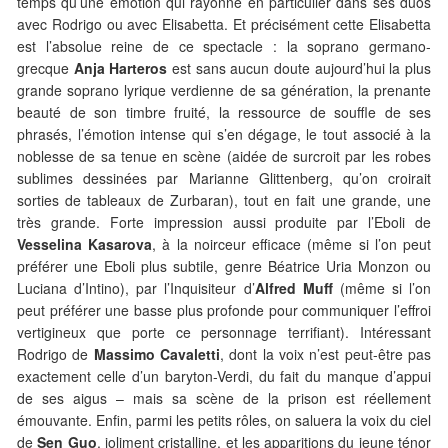
temps qu’une émotion qui rayonne en particulier dans ses duos
avec Rodrigo ou avec Elisabetta. Et précisément cette Elisabetta
est l’absolue reine de ce spectacle : la soprano germano-
grecque
Anja Harteros
est sans aucun doute aujourd’hui la plus
grande soprano lyrique verdienne de sa génération, la prenante
beauté de son timbre fruité, la ressource de souffle de ses
phrasés, l’émotion intense qui s’en dégage, le tout associé à la
noblesse de sa tenue en scène (aidée de surcroit par les robes
sublimes dessinées par Marianne Glittenberg, qu’on croirait
sorties de tableaux de Zurbaran), tout en fait une grande, une
très grande. Forte impression aussi produite par l’Eboli de
Vesselina Kasarova
, à la noirceur efficace (même si l’on peut
préférer une Eboli plus subtile, genre Béatrice Uria Monzon ou
Luciana d’Intino), par l’Inquisiteur d’
Alfred Muff
(même si l’on
peut préférer une basse plus profonde pour communiquer l’effroi
vertigineux que porte ce personnage terrifiant). Intéressant
Rodrigo de
Massimo Cavaletti
, dont la voix n’est peut-être pas
exactement celle d’un baryton-Verdi, du fait du manque d’appui
de ses aigus – mais sa scène de la prison est réellement
émouvante. Enfin, parmi les petits rôles, on saluera la voix du ciel
de
Sen Guo
, joliment cristalline, et les apparitions du jeune ténor