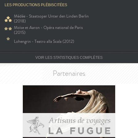
LES PRODUCTIONS PLÉBISCITÉES
Médée - Staatsoper Unter den Linden Berlin
(2018)
Moïse et Aaron - Opéra national de Paris
(2015)
Lohengrin - Teatro alla Scala (2012)
VOIR LES STATISTIQUES COMPLÈTES
Partenaires