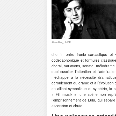
Alban Berg; © DR
chemin entre ironie sarcastique et
dodécaphonique et formules classiques.
choral, variations, sonate, mélodrame
quoi susciter l’attention et l’admirat
n’échappe à la nécessité dramatiqu
déroulement du drame et à l’évolution
en alliant symbolique et symétrie, la c
« Filmmusik », une scène non représ
l’emprisonnement de Lulu, qui sépare
ascension et chute.