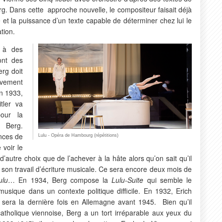
rg. Dans cette approche nouvelle, le compositeur faisait déjà
 et la puissance d’un texte capable de déterminer chez lui le
ation.
s à des
ont des
erg doit
avement
n 1933,
tler va
our la
 Berg.
nces de
Lulu - Opéra de Hambourg (répétitions)
voir le
 d’autre choix que de l’achever à la hâte alors qu’on sait qu’il
de son travail d’écriture musicale. Ce sera encore deux mois de
ulu
… En 1934, Berg compose la
Lulu-Suite
qui semble le
usique dans un contexte politique difficile. En 1932, Erich
 sera la dernière fois en Allemagne avant 1945. Bien qu’il
atholique viennoise, Berg a un tort irréparable aux yeux du