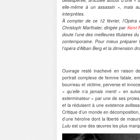
elle-même à un assassin », mais aus
interprètes.
À compter de ce 12 février, l’Opé
Christoph Marthaler, dirigée par
Kent 
doute l’une des meilleures titulaires d
contemporaine. Pour mieux préparer l
l’opéra d’Alban Berg et la dimension d
Ouvrage resté inachevé en raison d
portrait complexe de femme fatale, emp
bourreau et victime, perverse et inno
«
qu’elle n’a jamais menti
» en suiva
exterminateur
» par une de ses proies,
et la réduisent à une existence aviliss
Critique d’un monde en décomposition
d’une héroïne dont la liberté de mœu
Lulu
est une des œuvres les plus marq