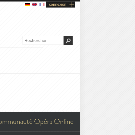
connexion
ommunauté Opéra Online