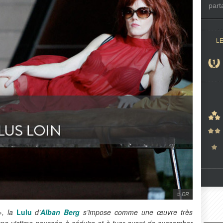
part
L
© DR
», la
Lulu
d’
Alban Berg
s’impose comme une œuvre très
une victime poussée à séduire et à tuer avant de succomber