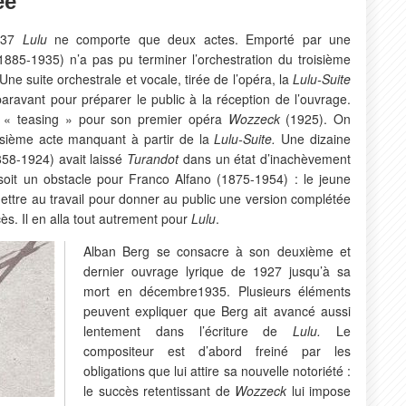
dée
1937
Lulu
ne comporte que deux actes. Emporté par une
885-1935) n’a pas pu terminer l’orchestration du troisième
Une suite orchestrale et vocale, tirée de l’opéra, la
Lulu-Suite
avant pour préparer le public à la réception de l’ouvrage.
du « teasing » pour son premier opéra
Wozzeck
(1925). On
oisième acte manquant à partir de la
Lulu-Suite.
Une dizaine
858-1924) avait laissé
Turandot
dans un état d’inachèvement
oit un obstacle pour Franco Alfano (1875-1954) : le jeune
ettre au travail pour donner au public une version complétée
ès. Il en alla tout autrement pour
Lulu
.
Alban Berg se consacre à son deuxième et
dernier ouvrage lyrique de 1927 jusqu’à sa
mort en décembre1935. Plusieurs éléments
peuvent expliquer que Berg ait avancé aussi
lentement dans l’écriture de
Lulu.
Le
compositeur est d’abord freiné par les
obligations que lui attire sa nouvelle notoriété :
le succès retentissant de
Wozzeck
lui impose