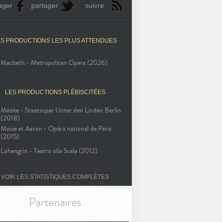
ager
partager
suivre
ES PRODUCTIONS LES PLUS ATTENDUES
Macbeth - Metropolitan Opera (2026)
LES PRODUCTIONS PLÉBISCITÉES
Médée - Staatsoper Unter den Linden Berlin
(2018)
Moïse et Aaron - Opéra national de Paris
(2015)
Lohengrin - Teatro alla Scala (2012)
VOIR LES STATISTIQUES COMPLÈTES
Partenaires