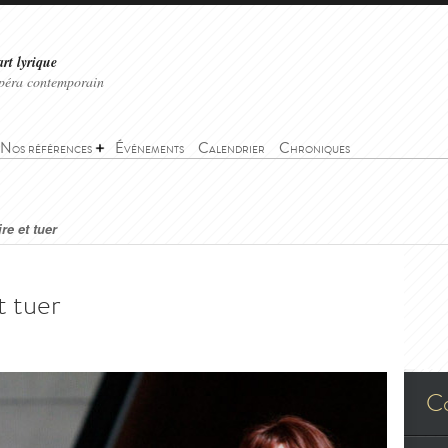
art lyrique
'opéra contemporain
Nos références
Événements
Calendrier
Chroniques
ire et tuer
t tuer
C