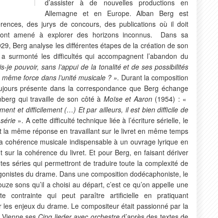
d’assister à de nouvelles productions en
Allemagne et en Europe. Alban Berg est
érences, des jurys de concours, des publications où il doit
 l’ont amené à explorer des horizons inconnus. Dans sa
29, Berg analyse les différentes étapes de la création de son
l a surmonté les difficultés qui accompagnent l’abandon du
-je pouvoir, sans l’appui de la tonalité et de ses possibilités
a même force dans l’unité musicale ? ».
Durant la composition
toujours présente dans la correspondance que Berg échange
berg qui travaille de son côté à
Moïse et Aaron
(1954) : «
ment et difficilement (…) Et par ailleurs, il est bien difficile de
série
». A cette difficulté technique liée à l’écriture sérielle, le
nt la même réponse en travaillant sur le livret en même temps
 la cohérence musicale indispensable à un ouvrage lyrique en
 sur la cohérence du livret. Et pour Berg, en faisant dériver
entes séries qui permettront de traduire toute la complexité de
tagonistes du drame. Dans une composition dodécaphoniste, le
douze sons qu’il a choisi au départ, c’est ce qu’on appelle une
e contrainte qui peut paraître artificielle en pratiquant
ar les enjeux du drame. Le compositeur était passionné par la
 à Vienne ses
Cinq lieder avec orchestre
d’après des textes de