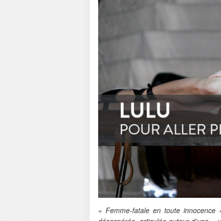
« Femme-fatale en toute innocence 
désespérée, articulée autour d’une « 