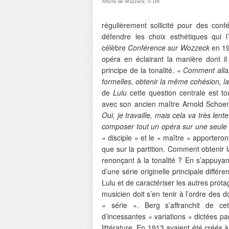
Affiche de Wozzeck; © DR
régulièrement sollicité pour des conf
défendre les choix esthétiques qui
célèbre
Conférence sur Wozzeck
en 19
opéra en éclairant la manière dont i
principe de la tonalité.
« Comment allais
formelles, obtenir la même cohésion, l
de
Lulu
cette question centrale est 
avec son ancien maître Arnold Schoen
Oui, je travaille, mais cela va très lente
composer tout un opéra sur une seule 
« disciple » et le « maître » apportero
que sur la partition. Comment obtenir
renonçant à la tonalité ? En s’appuyant
d’une série originelle principale différ
Lulu et de caractériser les autres pro
musicien doit s’en tenir à l’ordre des 
« série ». Berg s’affranchit de cett
d’incessantes « variations » dictées p
littérature. En 1913 avaient été créés