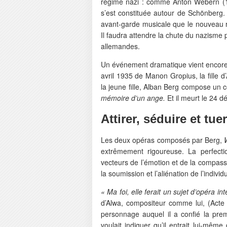
régime nazi : comme Anton Webern (18
s’est constituée autour de Schönberg. 
avant-garde musicale que le nouveau 
Il faudra attendre la chute du nazisme 
allemandes.
Un événement dramatique vient encore r
avril 1935 de Manon Gropius, la fille 
la jeune fille, Alban Berg compose un c
mémoire d’un ange.
Et il meurt le 24 
Attirer, séduire et tuer
Les deux opéras composés par Berg,
extrêmement rigoureuse. La perfecti
vecteurs de l’émotion et de la compass
la soumission et l’aliénation de l’individu
« Ma foi, elle ferait un sujet d’opéra in
d’Alwa, compositeur comme lui, (Acte 
personnage auquel il a confié la pre
voulait indiquer qu’il entrait lui-m