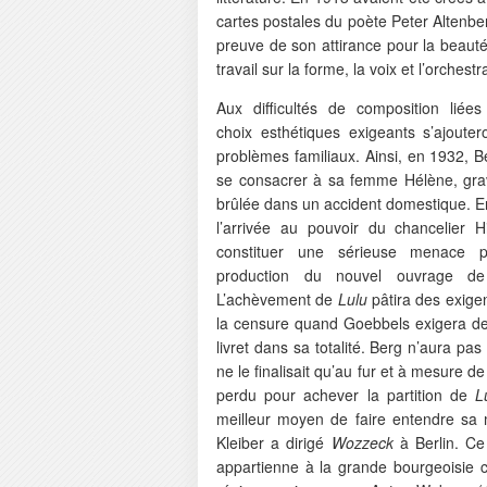
cartes postales du poète Peter Altenbe
preuve de son attirance pour la beauté
travail sur la forme, la voix et l’orchestr
Aux difficultés de composition liée
choix esthétiques exigeants s’ajouter
problèmes familiaux. Ainsi, en 1932, B
se consacrer à sa femme Hélène, gr
brûlée dans un accident domestique. E
l’arrivée au pouvoir du chancelier Hi
constituer une sérieuse menace p
production du nouvel ouvrage de
L’achèvement de
Lulu
pâtira des exige
la censure quand Goebbels exigera de 
livret dans sa totalité. Berg n’aura pas
ne le finalisait qu’au fur et à mesure 
perdu pour achever la partition de
L
meilleur moyen de faire entendre sa m
Kleiber a dirigé
Wozzeck
à Berlin. Ce
appartienne à la grande bourgeoisie c