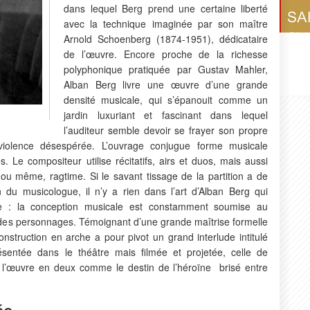
dans lequel Berg prend une certaine liberté
avec la technique imaginée par son maître
Arnold Schoenberg (1874-1951), dédicataire
de l’œuvre. Encore proche de la richesse
polyphonique pratiquée par Gustav Mahler,
Alban Berg livre une œuvre d’une grande
densité musicale, qui s’épanouit comme un
jardin luxuriant et fascinant dans lequel
l’auditeur semble devoir se frayer son propre
 violence désespérée. L’ouvrage conjugue forme musicale
 Le compositeur utilise récitatifs, airs et duos, mais aussi
 ou même, ragtime. Si le savant tissage de la partition a de
ion du musicologue, il n’y a rien dans l’art d’Alban Berg qui
e : la conception musicale est constamment soumise au
 des personnages. Témoignant d’une grande maîtrise formelle
onstruction en arche a pour pivot un grand interlude intitulé
entée dans le théâtre mais filmée et projetée, celle de
 l’œuvre en deux comme le destin de l’héroïne brisé entre