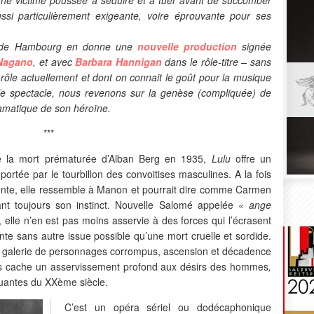
si particulièrement exigeante, voire éprouvante pour ses
ra de Hambourg en donne une
nouvelle production
signée
Nagano
, et avec
Barbara Hannigan
dans le rôle-titre – sans
u rôle actuellement et dont on connait le goût pour la musique
e spectacle, nous revenons sur la genèse (compliquée) de
ramatique de son héroïne.
***
e la mort prématurée d’Alban Berg en 1935,
Lulu
offre un
ortée par le tourbillon des convoitises masculines. A la fois
cente, elle ressemble à Manon et pourrait dire comme Carmen
nt toujours son instinct. Nouvelle Salomé appelée «
ange
 elle n’en est pas moins asservie à des forces qui l’écrasent
ante sans autre issue possible qu’une mort cruelle et sordide.
, galerie de personnages corrompus, ascension et décadence
rs cache un asservissement profond aux désirs des hommes
,
uantes du XXème siècle.
C’est un opéra sériel ou dodécaphonique