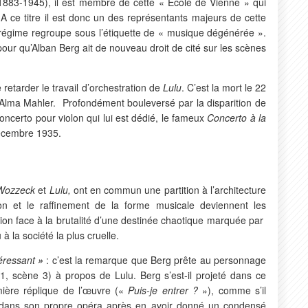
83-1945), il est membre de cette « Ecole de Vienne » qui
A ce titre il est donc un des représentants majeurs de cette
régime regroupe sous l’étiquette de « musique dégénérée ».
pour qu’Alban Berg ait de nouveau droit de cité sur les scènes
etarder le travail d’orchestration de
Lulu
. C’est la mort le 22
d’Alma Mahler. Profondément bouleversé par la disparition de
oncerto pour violon qui lui est dédié, le fameux
Concerto à la
décembre 1935.
Wozzeck
et
Lulu,
ont en commun une partition à l’architecture
on et le raffinement de la forme musicale deviennent les
ion face à la brutalité d’une destinée chaotique marquée par
 à la société la plus cruelle.
téressant
»
: c’est la remarque que Berg prête au personnage
1, scène 3) à propos de Lulu. Berg s’est-il projeté dans ce
mière réplique de l’œuvre («
Puis-je entrer ?
»), comme s’il
ême dans son propre opéra après en avoir donné un condensé