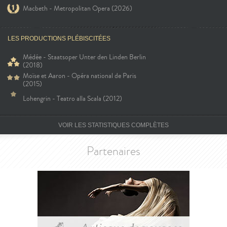
Macbeth - Metropolitan Opera (2026)
LES PRODUCTIONS PLÉBISCITÉES
Médée - Staatsoper Unter den Linden Berlin
(2018)
Moïse et Aaron - Opéra national de Paris
(2015)
Lohengrin - Teatro alla Scala (2012)
VOIR LES STATISTIQUES COMPLÈTES
Partenaires