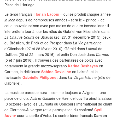
Place de l'Horloge...
Le ténor français
Florian Laconi
– qui se produit chaque année
in loco
depuis de nombreuses années - sera le « prince » de
cette nouvelle saison avec pas moins de quatre incarnations : il
interprétera tour à tour les rôles de Gabriel von Eisenstein dans
La Chauve-Souris
de Strauss (26, 27, 31 décembre 2015), ceux
du Brésilien, de Frick et de Prosper dans
La Vie parisienne
d'Offenbach (27 et 28 février 2016), Gérald dans
Lakmé
de
Dellibes (20 et 22 mars 2016), et enfin Don José dans
Carmen
(5 et 7 juin 2016). Il trouvera des partenaires de poids avec
notamment la grande mezzo-soprano
Karine Deshayes
en
Carmen, la délicieuse
Sabine Devieilhe
en Lakmé, et la
ravissante
Gabrielle Philiponet
dans
La Vie parisienne
(rôle de
Gabrielle).
La musique baroque aura – comme toujours à Avignon – une
place de choix.
Acis et Galatée
de Haendel ouvrira ainsi la saison
(3 octobre) avec les Lauréats du Concours International de chant
de Clermont-Auvergne (et la participation du confirmé
Cyril
Auvity
pour la partie d'Acis). Le contre-ténor français
Damien