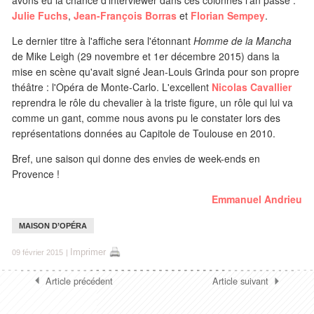
avons eu la chance d'interviewer dans ces colonnes l'an passé :
Julie Fuchs
,
Jean-François Borras
et
Florian Sempey
.
Le dernier titre à l'affiche sera l'étonnant
Homme de la Mancha
de Mike Leigh (29 novembre et 1er décembre 2015) dans la
mise en scène qu'avait signé Jean-Louis Grinda pour son propre
théâtre : l'Opéra de Monte-Carlo. L'excellent
Nicolas Cavallier
reprendra le rôle du chevalier à la triste figure, un rôle qui lui va
comme un gant, comme nous avons pu le constater lors des
représentations données au Capitole de Toulouse en 2010.
Bref, une saison qui donne des envies de week-ends en
Provence !
Emmanuel Andrieu
MAISON D’OPÉRA
Imprimer
09 février 2015
|
Article précédent
Article suivant