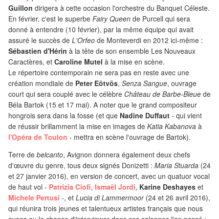
Guillon
dirigera à cette occasion l'orchestre du Banquet Céleste.
En février, c'est le superbe
Fairy Queen
de Purcell qui sera
donné à entendre (10 février), par la même équipe qui avait
assuré le succès de
L'Orfeo
de Monteverdi en 2012 ici-même :
Sébastien d'Hérin
à la tête de son ensemble Les Nouveaux
Caractères, et
Caroline Mutel
à la mise en scène.
Le répertoire contemporain ne sera pas en reste avec une
création mondiale de
Peter Eötvös
,
Senza Sangue
, ouvrage
court qui sera couplé avec le célèbre
Château de Barbe-Bleue
de
Béla Bartok (15 et 17 mai). A noter que le grand compositeur
hongrois sera dans la fosse (et que
Nadine Duffaut
- qui vient
de réussir brillamment la mise en images de
Katia Kabanova
à
l'Opéra de Toulon
- mettra en scène l'ouvrage de Bartok).
Terre de
belcanto
, Avignon donnera également deux chefs
d'œuvre du genre, tous deux signés Donizetti :
Maria Stuarda
(24
et 27 janvier 2016), en version de concert, avec un quatuor vocal
de haut vol -
Patrizia Ciofi
,
Ismaël Jordi
,
Karine Deshayes
et
Michele Pertusi
-, et
Lucia di Lammermoor
(24 et 26 avril 2016),
qui réunira trois jeunes et talentueux artistes français que nous