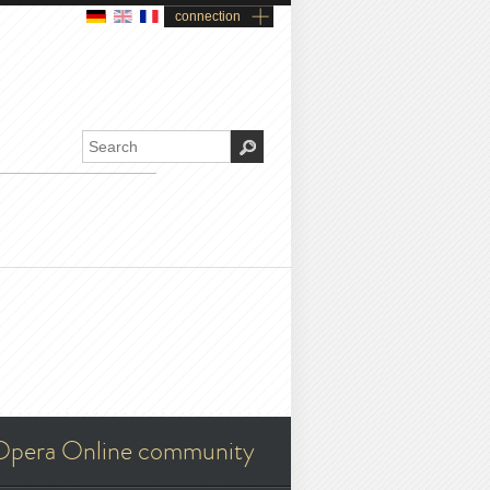
connection
Opera Online community