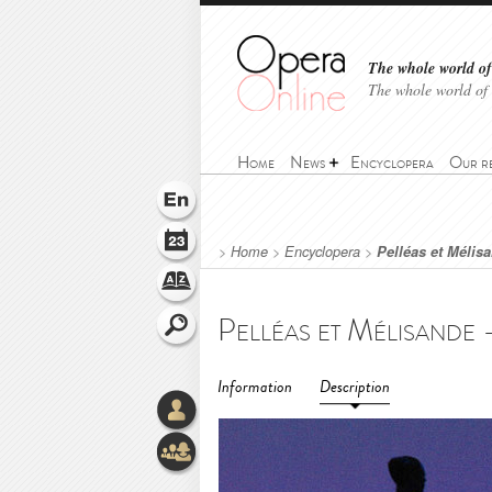
The whole world of 
The whole world of
Home
News
Encyclopera
Our r
>
Home
>
Encyclopera
>
Pelléas et Mélis
Information
Description