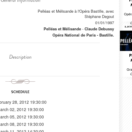
General Information
P
Pelléas et Mélisande à l'Opéra Bastille, avec
Opéra
Stéphane Degout
01/01/1997
C
Pelléas et Mélisande
-
Claude Debussy
Opéra National de Paris - Bastille.
P
Description
Gra
C
SCHEDULE
bruary 28, 2012 19:30:00
arch 02, 2012 19:30:00
arch 05, 2012 19:30:00
arch 08, 2012 19:30:00
arch 11, 2012 14:30:00