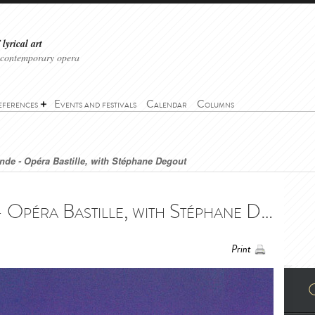
lyrical art
 contemporary opera
eferences
Events and festivals
Calendar
Columns
ande - Opéra Bastille, with Stéphane Degout
Pelléas et Mélisande - Opéra Bastille, with Stéphane Degout - Pelléas et Mélisande à l'Opéra Bastille, avec Stéphane Degout
Print