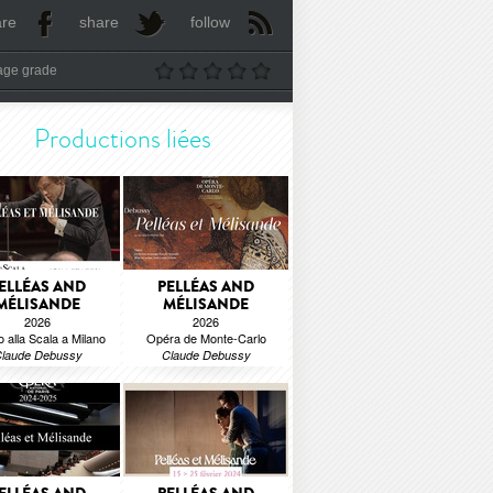
are
share
follow
age grade
Productions liées
ELLÉAS AND
PELLÉAS AND
MÉLISANDE
MÉLISANDE
2026
2026
o alla Scala a Milano
Opéra de Monte-Carlo
laude Debussy
Claude Debussy