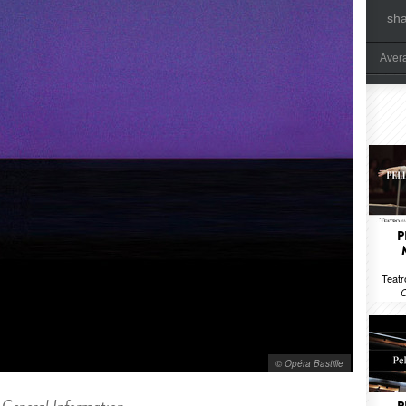
sh
Aver
P
Teatr
C
© Opéra Bastille