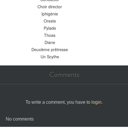
Choir director
Iphigénie
Oreste
Pylade
Thoas
Diane
Deuxième prêtresse
Un Scythe
Comments
To write a comment, you have to
login
.
No comments