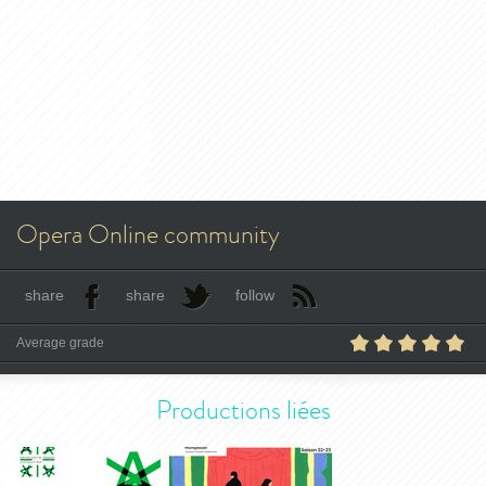
Opera Online community
share
share
follow
Average grade
Productions liées