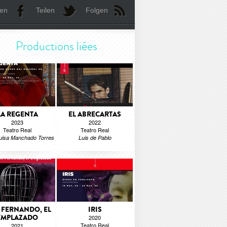
len
Teilen
Folgen
Productions liées
LA REGENTA
EL ABRECARTAS
2023
2022
Teatro Real
Teatro Real
uisa Manchado Torres
Luis de Pablo
 FERNANDO, EL
IRIS
EMPLAZADO
2020
Teatro Real
2021