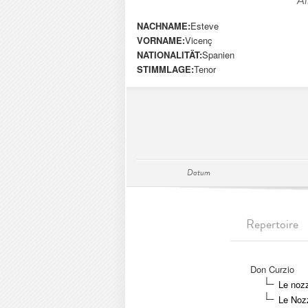
Al
NACHNAME:
Esteve
VORNAME:
Vicenç
NATIONALITÄT:
Spanien
STIMMLAGE:
Tenor
Datum
Repertoire
Don Curzio
Le nozz
Le Nozz