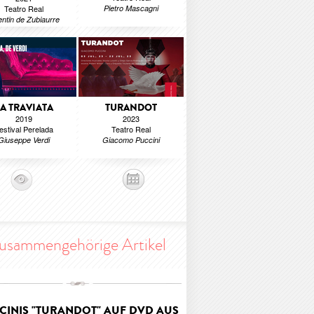
Teatro Real
Pietro Mascagni
entin de Zubiaurre
LA TRAVIATA
TURANDOT
2019
2023
estival Perelada
Teatro Real
Giuseppe Verdi
Giacomo Puccini
usammengehörige Artikel
CINIS "TURANDOT" AUF DVD AUS