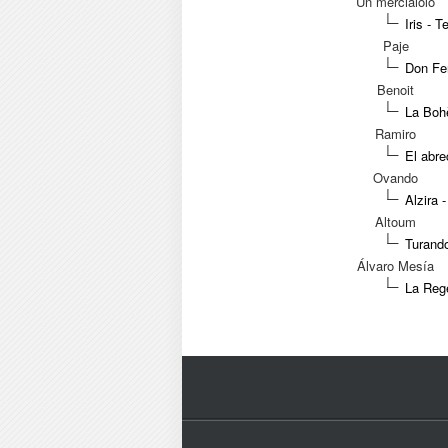
Un merciaiolo
Iris - 
Paje
Don Fer
Benoit
La Boh
Ramiro
El abre
Ovando
Alzira 
Altoum
Turando
Álvaro Mesía
La Rege