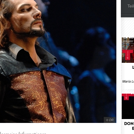
Tei
María L
© DR
DON