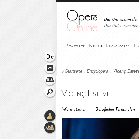
Das Universum der
Das Universum der 
Startseite
News
Encyclopera
Un
>
Startseite
>
Encyclopera
>
Vicenç Estev
Vicenç Esteve
Informationen
Beruflicher Terminplan