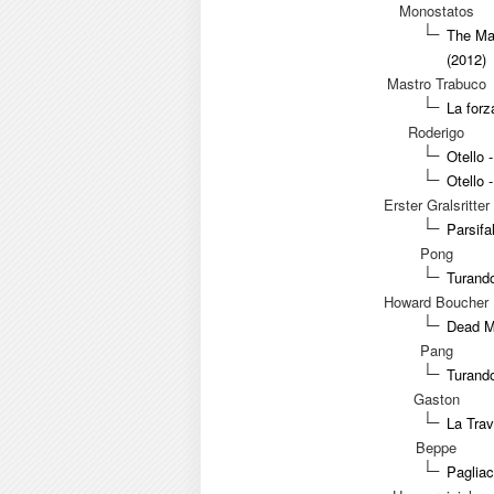
Monostatos
The Mag
(2012)
Mastro Trabuco
La forz
Roderigo
Otello 
Otello 
Erster Gralsritter
Parsifa
Pong
Turando
Howard Boucher
Dead Ma
Pang
Turando
Gaston
La Trav
Beppe
Pagliac