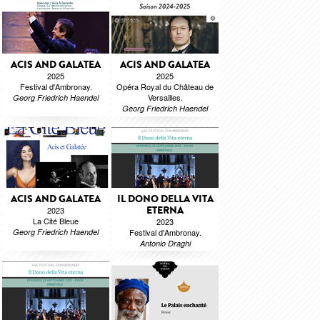
ACIS AND GALATEA
ACIS AND GALATEA
2025
2025
Festival d'Ambronay.
Opéra Royal du Château de
Versailles.
Georg Friedrich Haendel
Georg Friedrich Haendel
ACIS AND GALATEA
IL DONO DELLA VITA
ETERNA
2023
La Cité Bleue
2023
Georg Friedrich Haendel
Festival d'Ambronay.
Antonio Draghi