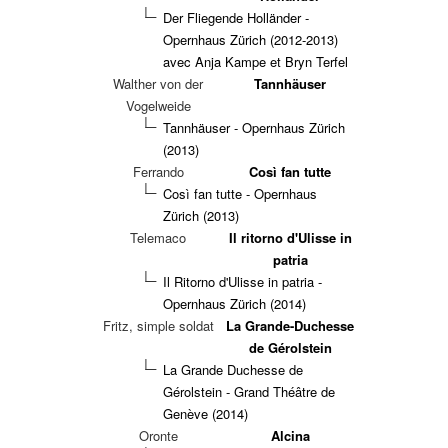
Der Fliegende Holländer -
Opernhaus Zürich (2012-2013)
avec Anja Kampe et Bryn Terfel
Walther von der
Tannhäuser
Vogelweide
Tannhäuser - Opernhaus Zürich
(2013)
Ferrando
Così fan tutte
Così fan tutte - Opernhaus
Zürich (2013)
Telemaco
Il ritorno d'Ulisse in
patria
Il Ritorno d'Ulisse in patria -
Opernhaus Zürich (2014)
Fritz, simple soldat
La Grande-Duchesse
de Gérolstein
La Grande Duchesse de
Gérolstein - Grand Théâtre de
Genève (2014)
Oronte
Alcina