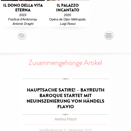
IL DONO DELLA VITA
IL PALAZZO
ETERNA
INCANTATO
2023
2020
Festival d'Ambronay.
Opéra de Dijon Métropole.
Antonio Draghi
Luigi Rossi
Zusammengehörige Artikel
HAUPTSACHE SATIRE! – BAYREUTH
BAROQUE STARTET MIT
NEUINSZENIERUNG VON HÄNDELS
FLAVIO
Helmut Pitsch
Veröffentlicht am 11. September 2023