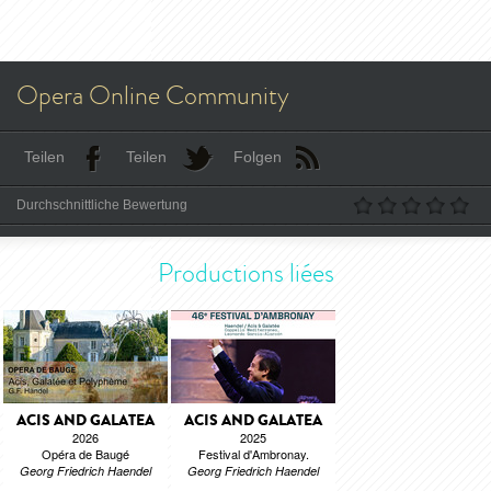
Opera Online Community
Teilen
Teilen
Folgen
Durchschnittliche Bewertung
Productions liées
ACIS AND GALATEA
ACIS AND GALATEA
2026
2025
Opéra de Baugé
Festival d'Ambronay.
Georg Friedrich Haendel
Georg Friedrich Haendel