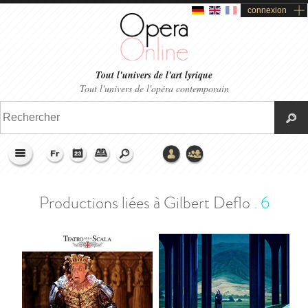
connexion
Tout l'univers de l'art lyrique
Tout l'univers de l'opéra contemporain
>
Accueil
>
Encyclopera
>
Gilbert Deflo
>
Productions liées
Productions liées à Gilbert Deflo
.
6