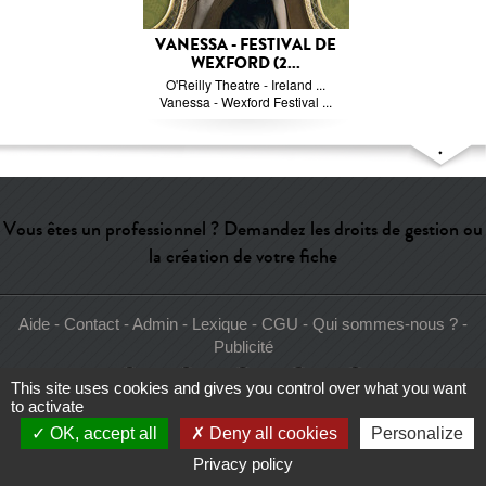
VANESSA - FESTIVAL DE
WEXFORD (2...
O'Reilly Theatre - Ireland ...
Vanessa - Wexford Festival ...
Vous êtes un professionnel ? Demandez les droits de gestion ou
la création de votre fiche
Aide
-
Contact
-
Admin
-
Lexique
-
CGU
-
Qui sommes-nous ?
-
Publicité
This site uses cookies and gives you control over what you want
to activate
OK, accept all
Deny all cookies
Personalize
Privacy policy