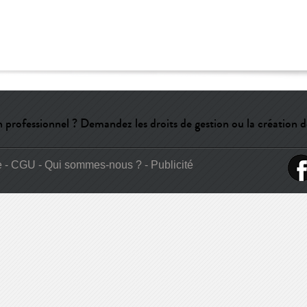
 professionnel ? Demandez les droits de gestion ou la création d
e
-
CGU
-
Qui sommes-nous ?
-
Publicité