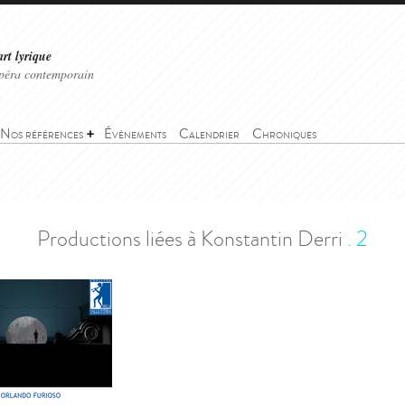
art lyrique
'opéra contemporain
Nos références
Événements
Calendrier
Chroniques
>
Productions liées
Productions liées à Konstantin Derri
.
2