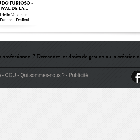
DO FURIOSO -
IVAL DE LA...
 della Valle d'Itri...
urioso - Festival ...
 professionnel ? Demandez les droits de gestion ou la création d
e
-
CGU
-
Qui sommes-nous ?
-
Publicité