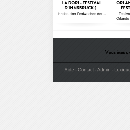
LA DORI - FESTIVAL
ORLAN
D'INNSBRUCK (...
FEST
Innsbrucker Festwochen der ...
Festival
Orlando F
Vous êtes un
Aide
-
Contact
-
Admin
-
Lexiqu