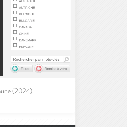
AUSTRALIE
AUTRICHE
BELGIQUE
BULGARIE
CANADA
CHINE
DANEMARK
ESPAGNE
FINLANDE
FRANCE
GRÈCE
Filtrer
Remise à zéro
HONGRIE
IRLANDE
ITALIE
eaune (2024)
JAPON
LUXEMBOURG
MACÉDOINE, RÉPUBLIQUE DE
MONACO
NORVÈGE
OMAN