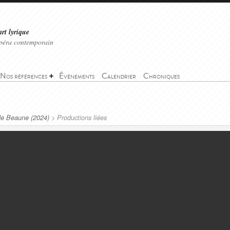
art lyrique
'opéra contemporain
Nos références
Événements
Calendrier
Chroniques
 de Beaune (2024)
>
Productions liées