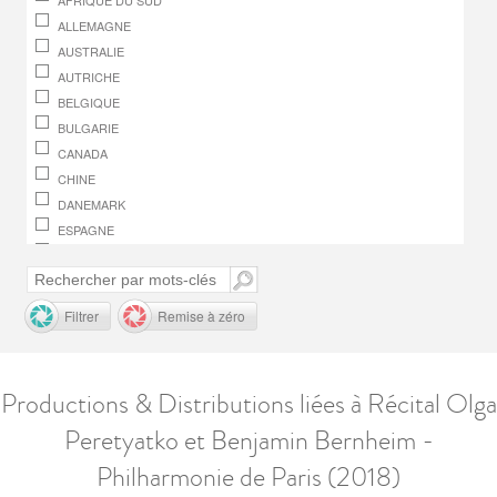
AFRIQUE DU SUD
ALLEMAGNE
AUSTRALIE
AUTRICHE
BELGIQUE
BULGARIE
CANADA
CHINE
DANEMARK
ESPAGNE
FINLANDE
FRANCE
GRÈCE
Filtrer
Remise à zéro
HONGRIE
IRLANDE
ITALIE
Productions & Distributions liées à Récital Olga
JAPON
Peretyatko et Benjamin Bernheim -
LUXEMBOURG
MACÉDOINE, RÉPUBLIQUE DE
Philharmonie de Paris (2018)
MONACO