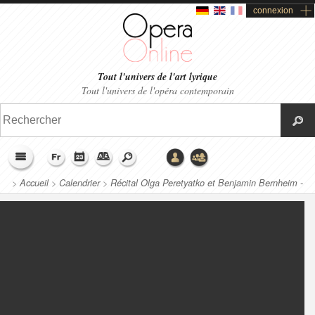
connexion
Tout l'univers de l'art lyrique
Tout l'univers de l'opéra contemporain
>
Accueil
>
Calendrier
>
Récital Olga Peretyatko et Benjamin Bernheim -
Philharmonie de Paris (2018)
>
Productions liées