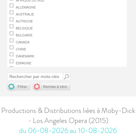
AFRIQUE DU SUD
ALLEMAGNE
AUSTRALIE
AUTRICHE
BELGIQUE
BULGARIE
CANADA
CHINE
DANEMARK
ESPAGNE
FINLANDE
FRANCE
GRÈCE
Filtrer
Remise à zéro
HONGRIE
IRLANDE
ITALIE
Productions & Distributions liées à Moby-Dick
JAPON
- Los Angeles Opera (2015)
LUXEMBOURG
MACÉDOINE, RÉPUBLIQUE DE
du 06-08-2026 au 10-08-2026
MONACO