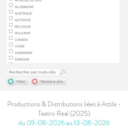
AFRIQUE DU SUD
ALLEMAGNE
AUSTRALIE
AUTRICHE
BELGIQUE
BULGARIE
CANADA
CHINE
DANEMARK
ESPAGNE
FINLANDE
FRANCE
GRÈCE
Filtrer
Remise à zéro
HONGRIE
IRLANDE
ITALIE
Productions & Distributions liées à Attila -
JAPON
Teatro Real (2025)
LUXEMBOURG
MACÉDOINE, RÉPUBLIQUE DE
du 09-08-2026 au 13-08-2026
MONACO