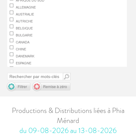
AFRIQUE DU SUD
ALLEMAGNE
AUSTRALIE
AUTRICHE
BELGIQUE
BULGARIE
CANADA
CHINE
DANEMARK
ESPAGNE
FINLANDE
FRANCE
GRÈCE
Filtrer
Remise à zéro
HONGRIE
IRLANDE
ITALIE
Productions & Distributions liées à Phia
JAPON
Ménard
LUXEMBOURG
MACÉDOINE, RÉPUBLIQUE DE
du 09-08-2026 au 13-08-2026
MONACO