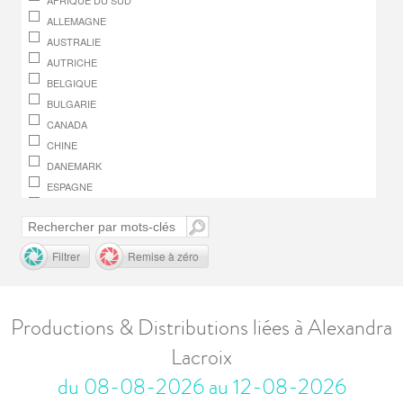
AFRIQUE DU SUD
ALLEMAGNE
AUSTRALIE
AUTRICHE
BELGIQUE
BULGARIE
CANADA
CHINE
DANEMARK
ESPAGNE
FINLANDE
FRANCE
GRÈCE
Filtrer
Remise à zéro
HONGRIE
IRLANDE
ITALIE
Productions & Distributions liées à Alexandra
JAPON
Lacroix
LUXEMBOURG
MACÉDOINE, RÉPUBLIQUE DE
du 08-08-2026 au 12-08-2026
MONACO