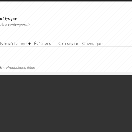
art lyrique
'opéra contemporain
Nos références
Événements
Calendrier
Chroniques
k
>
Productions liées