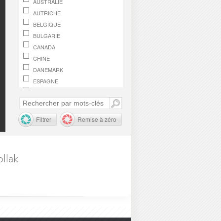
AUSTRALIE
AUTRICHE
BELGIQUE
BULGARIE
CANADA
CHINE
DANEMARK
ESPAGNE
FINLANDE
FRANCE
GRÈCE
Filtrer
Remise à zéro
HONGRIE
IRLANDE
ITALIE
llak
JAPON
LUXEMBOURG
MACÉDOINE, RÉPUBLIQUE DE
MONACO
NORVÈGE
OMAN