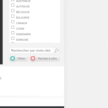
AUSTRALIE
AUTRICHE
BELGIQUE
BULGARIE
CANADA
CHINE
DANEMARK
ESPAGNE
FINLANDE
FRANCE
GRÈCE
Filtrer
Remise à zéro
HONGRIE
IRLANDE
ITALIE
s
JAPON
LUXEMBOURG
MACÉDOINE, RÉPUBLIQUE DE
MONACO
NORVÈGE
OMAN