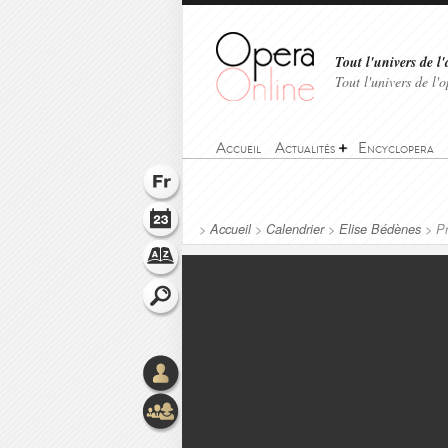
Tout l'univers de l'
Tout l'univers de l
Accueil
Actualités
Encyclopera
>
Accueil
>
Calendrier
>
Elise Bédènes
>
Pr