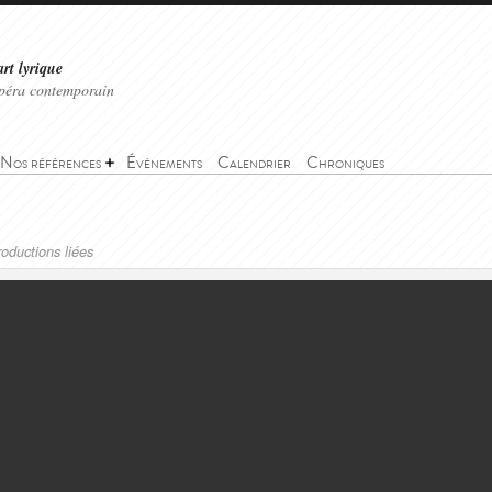
art lyrique
'opéra contemporain
Nos références
Événements
Calendrier
Chroniques
oductions liées