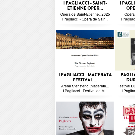
I PAGLIACCI - SAINT-
I PAGL
ETIENNE OPER...
OPE
Opéra de Saint-Etienne., 2025
Opéra 
I Pagliacci - Opéra de Sain...
I Pagliac
I PAGLIACCI - MACERATA
PAGLIA
FESTIVAL ...
DUR
Arena Sferisterio (Macerata...
Festival D
I Pagliacci - Festival de M...
I Pagliac