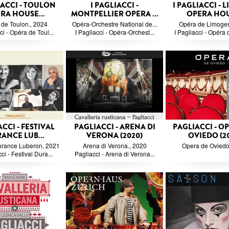
IACCI - TOULON
I PAGLIACCI -
I PAGLIACCI - 
RA HOUSE...
MONTPELLIER OPERA ...
OPERA HOU
de Toulon., 2024
Opéra-Orchestre National de...
Opéra de Limoges
ci - Opéra de Toul...
I Pagliacci - Opéra-Orchest...
I Pagliacci - Opéra 
CCI - FESTIVAL
PAGLIACCI - ARENA DI
PAGLIACCI - O
ANCE LUB...
VERONA (2020)
OVIEDO (20
urance Luberon, 2021
Arena di Verona., 2020
Opera de Oviedo
ci - Festival Dura...
Pagliacci - Arena di Verona...