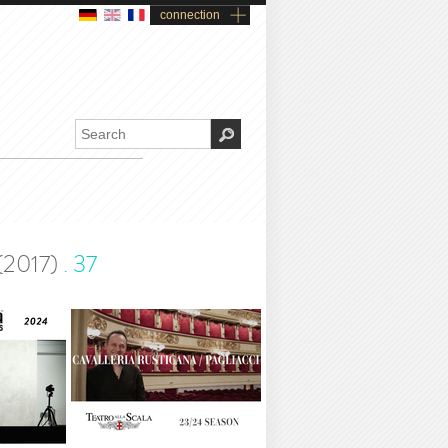
connection
 (2017)
.
37