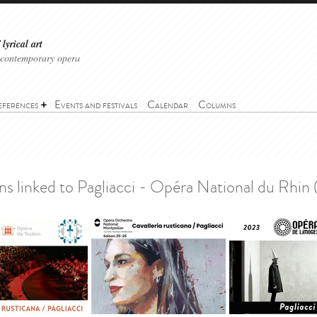
lyrical art
 contemporary opera
eferences
Events and festivals
Calendar
Columns
National du Rhin (2017)
>
Linked productions
s linked to Pagliacci - Opéra National du Rhin