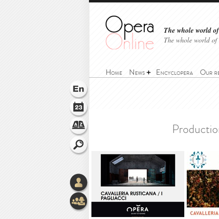
The whole world of 
The whole world of
Home
News
Encyclopera
Our r
>
Home
>
Encyclopera
>
Pagliacci - Opéra 
Production