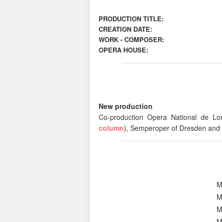
PRODUCTION TITLE:
CREATION DATE:
WORK - COMPOSER:
OPERA HOUSE:
New production
Co-production Opera National de L
column
), Semperoper of Dresden and
M
M
M
M