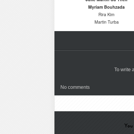
Myriam Bouhzada
Rira Kim
Martin Turba
To write
No comments
You 