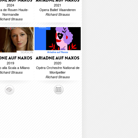
DNE AUF NAXOS
ARIADNE AUF NAXOS
2024
2021
a de Rouen Haute-
Opera Ballet Vlaanderen
Normandie
Richard Strauss
ichard Strauss
DNE AUF NAXOS
ARIADNE AUF NAXOS
2019
2020
o alla Scala a Milano
Opéra Orchestre National de
Montpellier
ichard Strauss
Richard Strauss