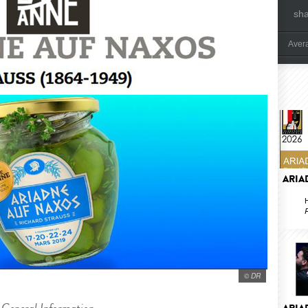
sh
Aver
ARIA
H
R
© DR