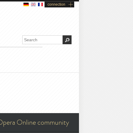
connection
Opera Online community