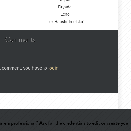
Dryade
Echo
Der Haushofmeister
Comments
 a comment, you have to
login
.
are a professional? Ask for the credentials to edit or create your