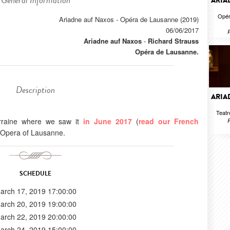
General Information
ARIA
Opér
Ariadne auf Naxos - Opéra de Lausanne (2019)
06/06/2017
R
Ariadne auf Naxos
-
Richard Strauss
Opéra de Lausanne.
Description
ARIA
Teatr
orraine where we saw it
in June 2017
(
read our French
R
 Opera of Lausanne.
SCHEDULE
arch 17, 2019 17:00:00
arch 20, 2019 19:00:00
arch 22, 2019 20:00:00
arch 24, 2019 15:00:00