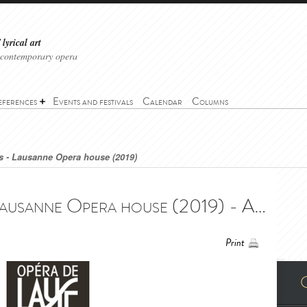
lyrical art
 contemporary opera
eferences
Events and festivals
Calendar
Columns
s - Lausanne Opera house (2019)
Ariadne on Naxos - Lausanne Opera house (2019) - Ariadne auf Naxos - Opéra de Lausanne (2019)
Print