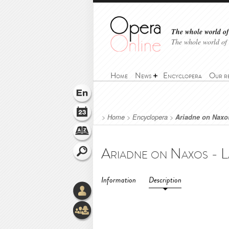
The whole world of 
The whole world of
Home
News
Encyclopera
Our r
>
Home
>
Encyclopera
>
Ariadne on Naxo
Information
Description