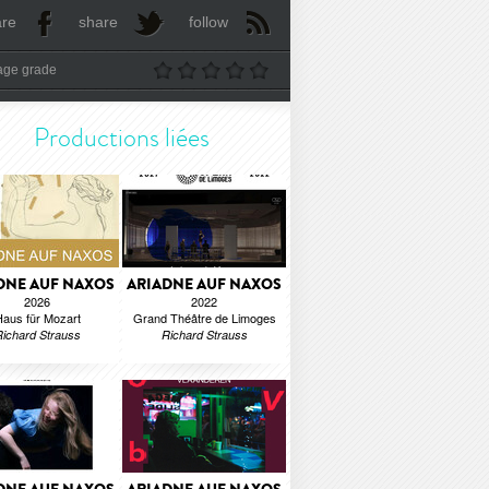
are
share
follow
age grade
Productions liées
DNE AUF NAXOS
ARIADNE AUF NAXOS
2026
2022
aus für Mozart
Grand Théâtre de Limoges
ichard Strauss
Richard Strauss