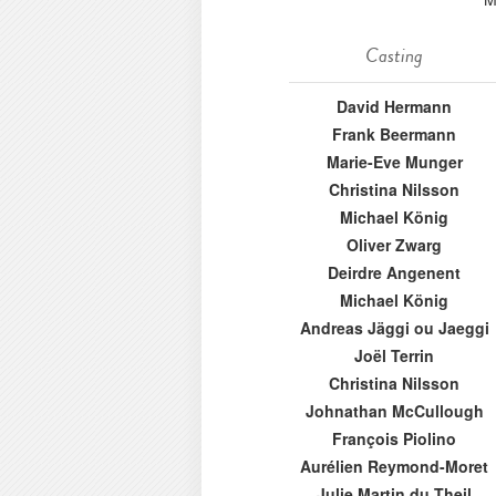
Casting
David Hermann
Frank Beermann
Marie-Eve Munger
Christina Nilsson
Michael König
Oliver Zwarg
Deirdre Angenent
Michael König
Andreas Jäggi ou Jaeggi
Joël Terrin
Christina Nilsson
Johnathan McCullough
François Piolino
Aurélien Reymond-Moret
Julie Martin du Theil