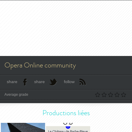
Opera Online community
share
share
follow
Average grade
Productions liées