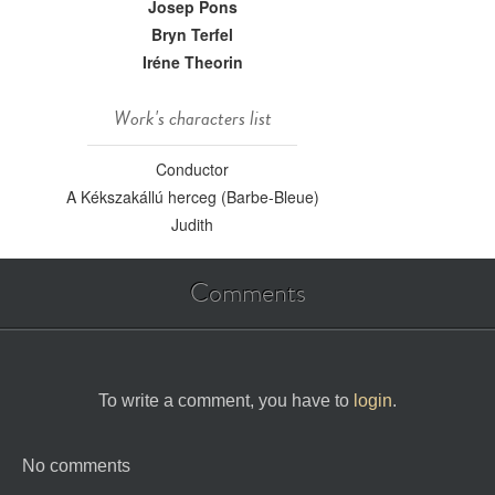
Josep Pons
Bryn Terfel
Iréne Theorin
Work's characters list
Conductor
A Kékszakállú herceg (Barbe-Bleue)
Judith
Comments
To write a comment, you have to
login
.
No comments