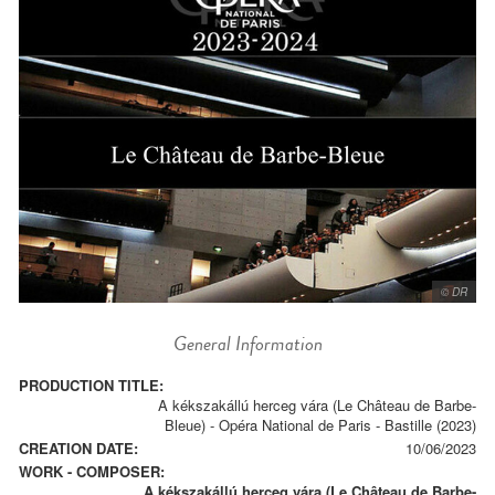
© DR
General Information
PRODUCTION TITLE:
A kékszakállú herceg vára (Le Château de Barbe-
Bleue) - Opéra National de Paris - Bastille (2023)
CREATION DATE:
10/06/2023
WORK - COMPOSER:
A kékszakállú herceg vára (Le Château de Barbe-