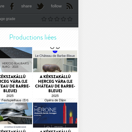
are
share
follow
age grade
Productions liées
KÉKSZAKÁLLÚ
A KÉKSZAKÁLLÚ
CEG VÁRA (LE
HERCEG VÁRA (LE
EAU DE BARBE-
CHÂTEAU DE BARBE-
BLEUE)
BLEUE)
2025
2025
r Festspielhaus (Erl)
Opéra de Dijon
Béla Bartók
Béla Bartók