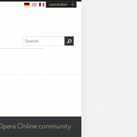
connection
Opera Online community