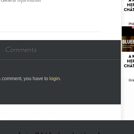
General Information
A 
HER
CHÂT
Phi
Comments
A 
HER
CHÂT
 a comment, you have to
login
.
Gra