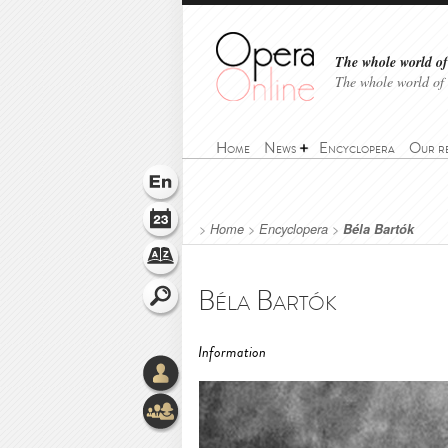
The whole world of 
The whole world of
Home
News
Encyclopera
Our r
>
Home
>
Encyclopera
>
Béla Bartók
Béla Bartók
Information