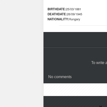
BIRTHDATE:
25/03/1881
DEATHDATE:
26/09/1945
NATIONALITY:
Hungary
To write
No comments