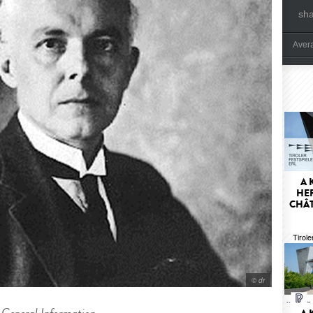
sh
Aver
A 
HER
CHÂT
Tirole
© dr