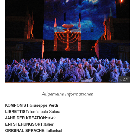
© DR
Allgemeine Informationen
KOMPONIST:
Giuseppe Verdi
LIBRETTIST:
Temistocle Solera
JAHR DER KREATION:
1842
ENTSTEHUNGSORT:
Italien
ORIGINAL SPRACHE:
Italienisch