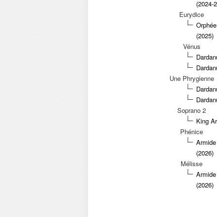
(2024-
Eurydice
Orphée 
(2025)
Vénus
Dardanu
Dardan
Une Phrygienne
Dardanu
Dardan
Soprano 2
King Ar
Phénice
Armide 
(2026)
Mélisse
Armide 
(2026)