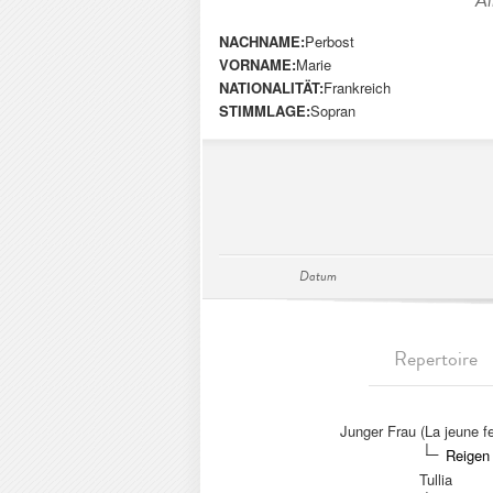
Al
NACHNAME:
Perbost
VORNAME:
Marie
NATIONALITÄT:
Frankreich
STIMMLAGE:
Sopran
Datum
Repertoire
Junger Frau (La jeune 
Reigen 
Tullia