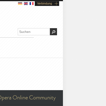
Verbindung
pera Online Community