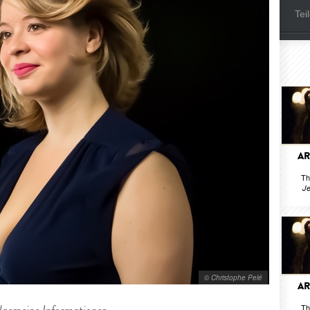
Tei
AR
Th
Je
© Christophe Pelé
AR
Th