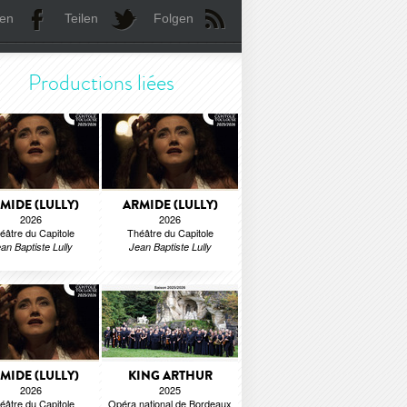
len
Teilen
Folgen
Productions liées
MIDE (LULLY)
ARMIDE (LULLY)
2026
2026
éâtre du Capitole
Théâtre du Capitole
an Baptiste Lully
Jean Baptiste Lully
MIDE (LULLY)
KING ARTHUR
2026
2025
éâtre du Capitole
Opéra national de Bordeaux