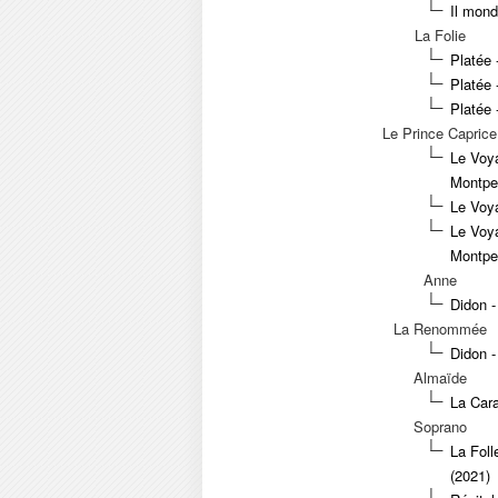
Il mond
La Folie
Platée 
Platée 
Platée 
Le Prince Caprice
Le Voya
Montpel
Le Voya
Le Voya
Montpel
Anne
Didon 
La Renommée
Didon 
Almaïde
La Cara
Soprano
La Foll
(2021)