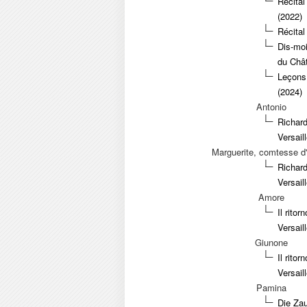
Récital
(2022)
Récital
Dis-moi
du Chât
Leçons
(2024)
Antonio
Richar
Versail
Marguerite, comtesse d'
Richar
Versail
Amore
Il rito
Versail
Giunone
Il rito
Versail
Pamina
Die Zau