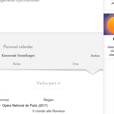
lgemeine Informationen
Je
Personal calendar
Geor
(G
Jea
Kommende Vorstellungen
Archive
Rollen
Orte
Verkörpert in
femme)
Reigen
- Opéra National de Paris (2017)
Il mondo alla Roversa