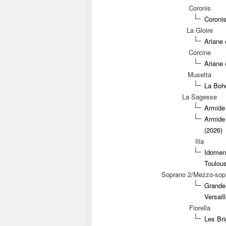
Coronis
Coroni
La Gloire
Ariane
Corcine
Ariane
Musetta
La Bohè
La Sagesse
Armide 
Armide 
(2026)
Ilia
Idomene
Toulou
Soprano 2/Mezzo-sop
Grande
Versail
Fiorella
Les Bri