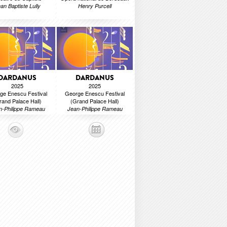
an Baptiste Lully
Henry Purcell
DARDANUS
DARDANUS
2025
2025
ge Enescu Festival
George Enescu Festival
rand Palace Hall)
(Grand Palace Hall)
n-Philippe Rameau
Jean-Philippe Rameau