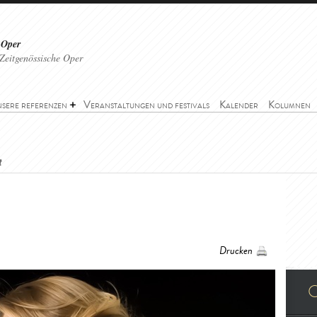
 Oper
Zeitgenössische Oper
sere referenzen
Veranstaltungen und festivals
Kalender
Kolumnen
t
Drucken
O