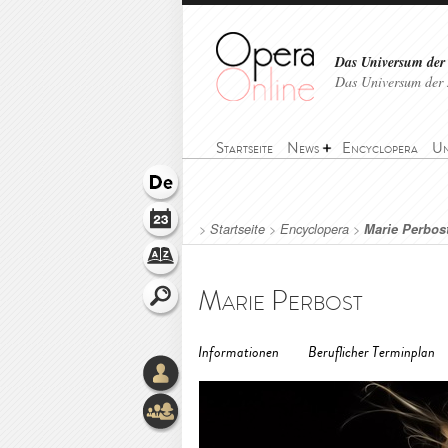
Das Universum der
Das Universum der 
Startseite
News
Encyclopera
Un
>
Startseite
>
Encyclopera
>
Marie Perbos
Marie Perbost
Informationen
Beruflicher Terminplan