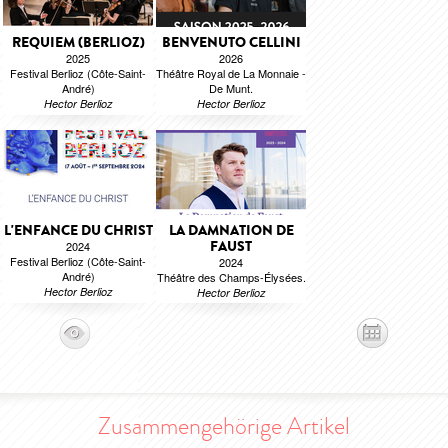
REQUIEM (BERLIOZ)
BENVENUTO CELLINI
2025
2026
Festival Berlioz (Côte-Saint-
Théâtre Royal de La Monnaie -
André)
De Munt.
Hector Berlioz
Hector Berlioz
L'ENFANCE DU CHRIST
LA DAMNATION DE
FAUST
2024
Festival Berlioz (Côte-Saint-
2024
André)
Théâtre des Champs-Élysées.
Hector Berlioz
Hector Berlioz
Zusammengehörige Artikel