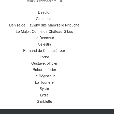
Work's characters list
Director
Conductor
Denise de Flavigny dite Mam'zelle Nitouche
Le Major, Comte de Château-Gibus
Le Directeur
Célestin
Fernand de Champlâtreux
Loriot
Gustave, officier
Robert, officier
Le Régisseur
La Tourière
Sylvia
Lydie
Gimblette