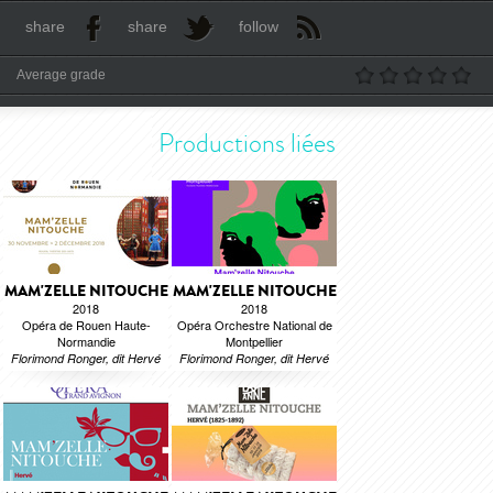
share
share
follow
Average grade
Productions liées
MAM'ZELLE NITOUCHE
MAM'ZELLE NITOUCHE
2018
2018
Opéra de Rouen Haute-
Opéra Orchestre National de
Normandie
Montpellier
Florimond Ronger, dit Hervé
Florimond Ronger, dit Hervé