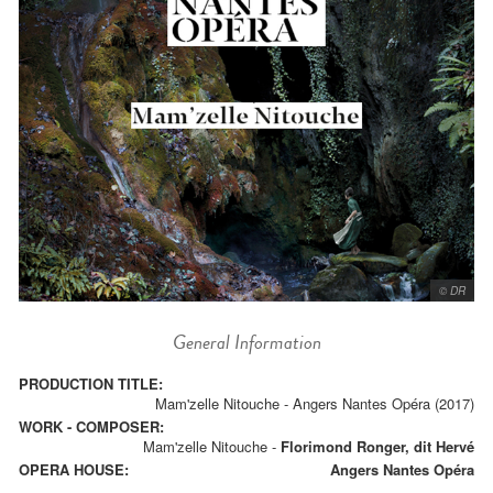
© DR
General Information
PRODUCTION TITLE:
Mam'zelle Nitouche - Angers Nantes Opéra (2017)
WORK - COMPOSER:
Mam'zelle Nitouche
-
Florimond Ronger, dit Hervé
OPERA HOUSE:
Angers Nantes Opéra