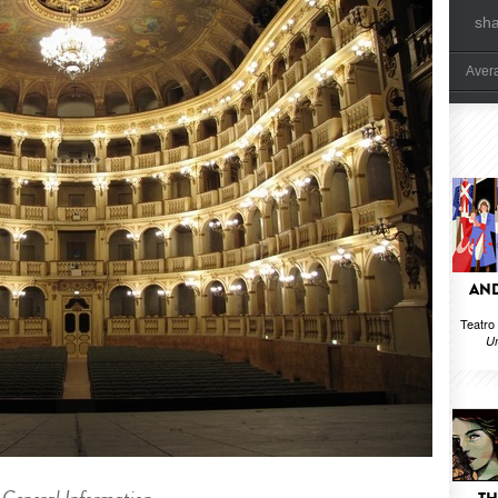
sh
Aver
AND
Teatro
U