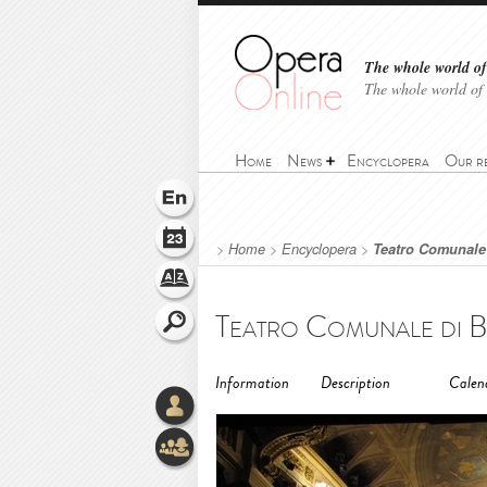
The whole world of 
The whole world of
Home
News
Encyclopera
Our r
>
Home
>
Encyclopera
>
Teatro Comunale
Teatro Comunale di B
Information
Description
Calen