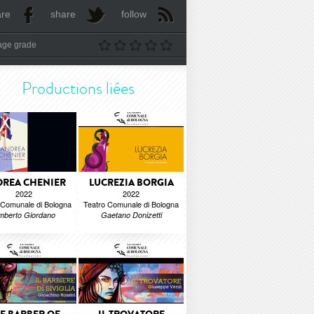
are
share
follow
age grade
Productions liées
REA CHENIER
LUCREZIA BORGIA
2022
2022
 Comunale di Bologna
Teatro Comunale di Bologna
mberto Giordano
Gaetano Donizetti