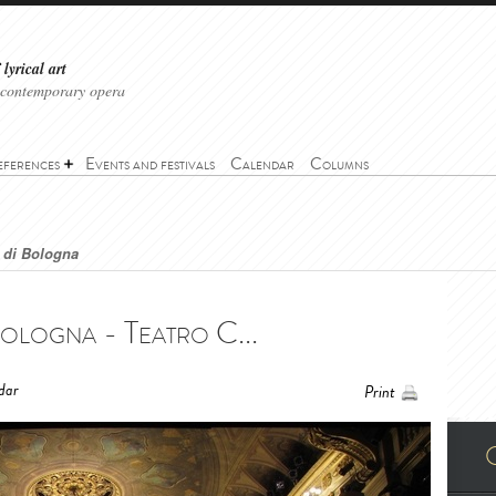
lyrical art
 contemporary opera
eferences
Events and festivals
Calendar
Columns
 di Bologna
ologna - Teatro C...
dar
Print