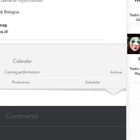
General Information
TH
di Bologna.
Teatro
Gi
map
o.it/
Calendar
Teatro
Coming performances
Archives
Rug
Productions
Schedules
Comments