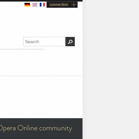
connection
Opera Online community