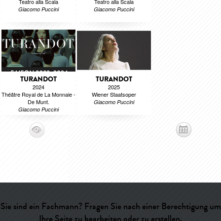
Teatro alla Scala
Teatro alla Scala
Giacomo Puccini
Giacomo Puccini
TURANDOT
TURANDOT
2024
2025
Théâtre Royal de La Monnaie -
Wiener Staatsoper
De Munt.
Giacomo Puccini
Giacomo Puccini
Sie sind ein Fachmann? Fragen Sie nach einer Berechtigung um
Ihre Seite zu bearbeiten oder zu erstellen.