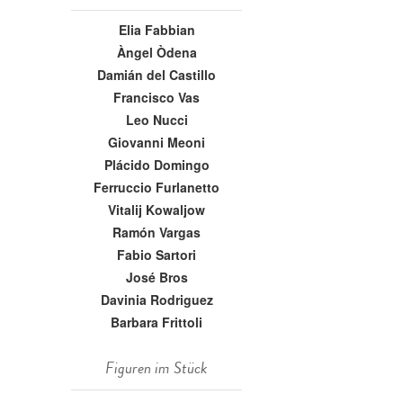
Elia Fabbian
Àngel Òdena
Damián del Castillo
Francisco Vas
Leo Nucci
Giovanni Meoni
Plácido Domingo
Ferruccio Furlanetto
Vitalij Kowaljow
Ramón Vargas
Fabio Sartori
José Bros
Davinia Rodriguez
Barbara Frittoli
Figuren im Stück